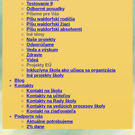
Testovanie 9
Odborné posudky
Píšeme pre Vás
Píšu waldorfskí rodičia
Píšu waldorfskí žiaci
Píšu waldorfskí absolventi
Iné témy
Naše projekty
Odporúčame
Veda a výskum
Zdravie
Videá
Projekty EÚ
Inkluzívna škola ako učiaca sa organizácia
Iné projekty školy
Blog
Kontakty
Kontakt na školu
Kontakty na učiteľov
Kontakty na Rady školy
Kontakty na vedúcich procesov školy
Kontakt na ziaďovateľa
Podporte nás
Aktuálne potrebujeme
2% dane