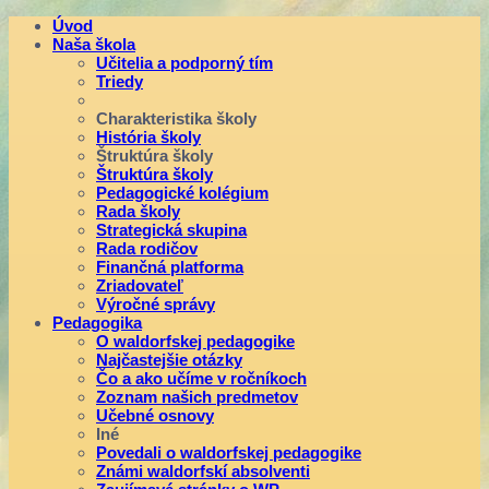
Úvod
Naša škola
Učitelia a podporný tím
Triedy
Charakteristika školy
História školy
Štruktúra školy
Štruktúra školy
Pedagogické kolégium
Rada školy
Strategická skupina
Rada rodičov
Finančná platforma
Zriadovateľ
Výročné správy
Pedagogika
O waldorfskej pedagogike
Najčastejšie otázky
Čo a ako učíme v ročníkoch
Zoznam našich predmetov
Učebné osnovy
Iné
Povedali o waldorfskej pedagogike
Známi waldorfskí absolventi