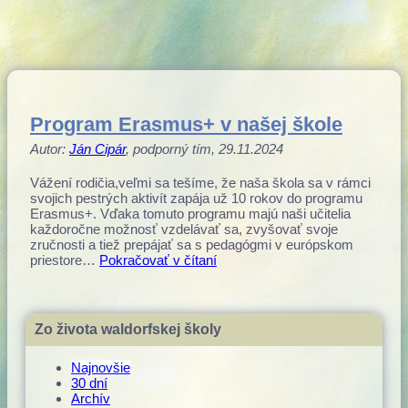
Program Erasmus+ v našej škole
Autor:
Ján Cipár
, podporný tím, 29.11.2024
Vážení rodičia,veľmi sa tešíme, že naša škola sa v rámci
svojich pestrých aktivít zapája už 10 rokov do programu
Erasmus+. Vďaka tomuto programu majú naši učitelia
každoročne možnosť vzdelávať sa, zvyšovať svoje
zručnosti a tiež prepájať sa s pedagógmi v európskom
priestore…
Pokračovať v čítaní
Zo života waldorfskej školy
Najnovšie
30 dní
Archív