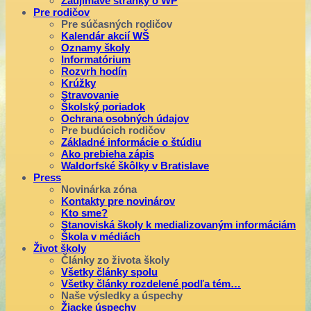
Zaujímavé stránky o WP
Pre rodičov
Pre súčasných rodičov
Kalendár akcií WŠ
Oznamy školy
Informatórium
Rozvrh hodín
Krúžky
Stravovanie
Školský poriadok
Ochrana osobných údajov
Pre budúcich rodičov
Základné informácie o štúdiu
Ako prebieha zápis
Waldorfské škôlky v Bratislave
Press
Novinárka zóna
Kontakty pre novinárov
Kto sme?
Stanoviská školy k medializovaným informáciám
Škola v médiách
Život školy
Články zo života školy
Všetky články spolu
Všetky články rozdelené podľa tém…
Naše výsledky a úspechy
Žiacke úspechy