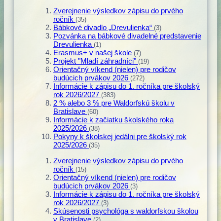
Zverejnenie výsledkov zápisu do prvého
ročník
(35)
Bábkové divadlo „Drevulienka“
(3)
Pozvánka na bábkové divadelné predstavenie
Drevulienka
(1)
Erasmus+ v našej škole
(7)
Projekt "Mladí záhradníci"
(19)
Orientačný víkend (nielen) pre rodičov
budúcich prvákov 2026
(272)
Informácie k zápisu do 1. ročníka pre školský
rok 2026/2027
(383)
2 % alebo 3 % pre Waldorfskú školu v
Bratislave
(60)
Informácie k začiatku školského roka
2025/2026
(38)
Pokyny k školskej jedálni pre školský rok
2025/2026
(35)
Zverejnenie výsledkov zápisu do prvého
ročník
(15)
Orientačný víkend (nielen) pre rodičov
budúcich prvákov 2026
(3)
Informácie k zápisu do 1. ročníka pre školský
rok 2026/2027
(3)
Skúsenosti psychológa s waldorfskou školou
v Bratislave
(2)