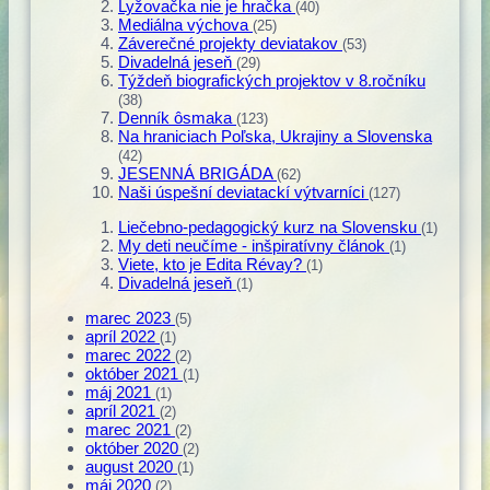
Lyžovačka nie je hračka
(40)
Mediálna výchova
(25)
Záverečné projekty deviatakov
(53)
Divadelná jeseň
(29)
Týždeň biografických projektov v 8.ročníku
(38)
Denník ôsmaka
(123)
Na hraniciach Poľska, Ukrajiny a Slovenska
(42)
JESENNÁ BRIGÁDA
(62)
Naši úspešní deviatackí výtvarníci
(127)
Liečebno-pedagogický kurz na Slovensku
(1)
My deti neučíme - inšpiratívny článok
(1)
Viete, kto je Edita Révay?
(1)
Divadelná jeseň
(1)
marec 2023
(5)
apríl 2022
(1)
marec 2022
(2)
október 2021
(1)
máj 2021
(1)
apríl 2021
(2)
marec 2021
(2)
október 2020
(2)
august 2020
(1)
máj 2020
(2)