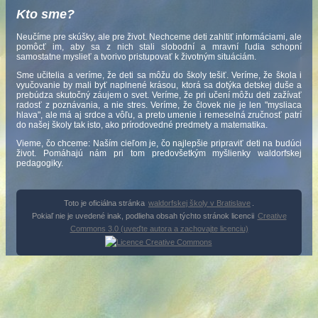
Kto sme?
Neučíme pre skúšky, ale pre život. Nechceme deti zahltiť informáciami, ale
pomôcť im, aby sa z nich stali slobodní a mravní ľudia schopní
samostatne myslieť a tvorivo pristupovať k životným situáciám.
Sme učitelia a veríme, že deti sa môžu do školy tešiť. Veríme, že škola i
vyučovanie by mali byť naplnené krásou, ktorá sa dotýka detskej duše a
prebúdza skutočný záujem o svet. Veríme, že pri učení môžu deti zažívať
radosť z poznávania, a nie stres. Veríme, že človek nie je len "mysliaca
hlava", ale má aj srdce a vôľu, a preto umenie i remeselná zručnosť patrí
do našej školy tak isto, ako prírodovedné predmety a matematika.
Vieme, čo chceme: Naším cieľom je, čo najlepšie pripraviť deti na budúci
život. Pomáhajú nám pri tom predovšetkým myšlienky waldorfskej
pedagogiky.
Toto je oficiálna stránka
waldorfskej školy v Bratislave
.
Pokiaľ nie je uvedené inak, podlieha obsah týchto stránok licencii
Creative
Commons 3.0 (uveďte autora a zachovajte licenciu)