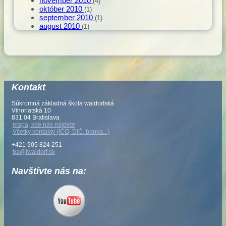
november 2010
(4)
október 2010
(1)
september 2010
(1)
august 2010
(1)
Kontakt
Súkromná základná škola waldorfská
Vihorlatská 10
831 04 Bratislava
mapa, kde nás nájdete
Všetky kontakty (IČO, DIČ, banka...)
+421 905 824 251
ba@iwaldorf.sk
Navštívte nás na: