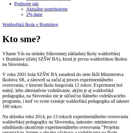
Podporte nás
Aktuálne potrebujeme
2% dane
Waldorfská škola v Bratislave
Kto sme?
Vítame Vás na stránke Súkromnej základnej školy waldorfskej
v Bratislave (ďalej SZŠW BA), ktorá je prvou waldorfskou školou
na Slovensku.
V roku 2001 bola SZŠW BA zaradená do siete škôl Ministerstva
školstva SR, a zároveň sa začal aj proces experimentálneho
overovania, v ktorom škola fungovala 12 rokov. Experiment bol
nutný, lebo alternatívne vzdelávanie, akým je aj waldorfská
pedagogika, na Slovensku nie je súčasťou štátneho vzdelávacieho
programu, i keď vo svete existuje waldorfská pedagogika už takmer
100 rokov.
Na sklonku roku 2014, po 13 rokoch experimentálneho overovania
waldorfskej pedagogiky na Slovensku, nakoniec ministerstvo
odsúhlasilo ukončenie experimentálneho overovania "Projektu
organizácie, foriem a obsahu výchovy a vzdelávania na škole