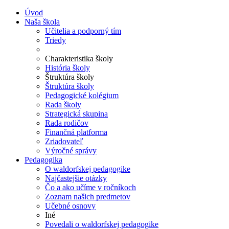
Úvod
Naša škola
Učitelia a podporný tím
Triedy
Charakteristika školy
História školy
Štruktúra školy
Štruktúra školy
Pedagogické kolégium
Rada školy
Strategická skupina
Rada rodičov
Finančná platforma
Zriadovateľ
Výročné správy
Pedagogika
O waldorfskej pedagogike
Najčastejšie otázky
Čo a ako učíme v ročníkoch
Zoznam našich predmetov
Učebné osnovy
Iné
Povedali o waldorfskej pedagogike