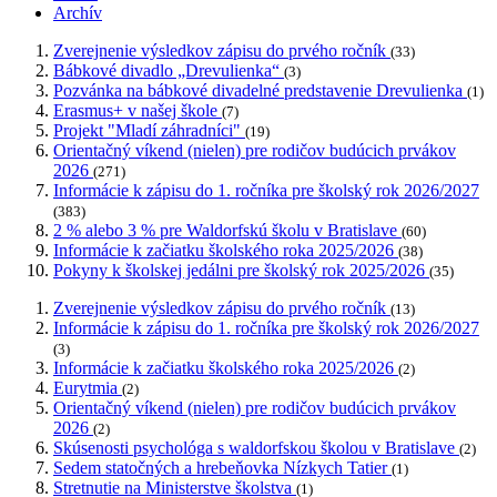
Archív
Zverejnenie výsledkov zápisu do prvého ročník
(33)
Bábkové divadlo „Drevulienka“
(3)
Pozvánka na bábkové divadelné predstavenie Drevulienka
(1)
Erasmus+ v našej škole
(7)
Projekt "Mladí záhradníci"
(19)
Orientačný víkend (nielen) pre rodičov budúcich prvákov
2026
(271)
Informácie k zápisu do 1. ročníka pre školský rok 2026/2027
(383)
2 % alebo 3 % pre Waldorfskú školu v Bratislave
(60)
Informácie k začiatku školského roka 2025/2026
(38)
Pokyny k školskej jedálni pre školský rok 2025/2026
(35)
Zverejnenie výsledkov zápisu do prvého ročník
(13)
Informácie k zápisu do 1. ročníka pre školský rok 2026/2027
(3)
Informácie k začiatku školského roka 2025/2026
(2)
Eurytmia
(2)
Orientačný víkend (nielen) pre rodičov budúcich prvákov
2026
(2)
Skúsenosti psychológa s waldorfskou školou v Bratislave
(2)
Sedem statočných a hrebeňovka Nízkych Tatier
(1)
Stretnutie na Ministerstve školstva
(1)