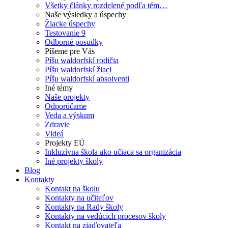
Všetky články rozdelené podľa tém…
Naše výsledky a úspechy
Žiacke úspechy
Testovanie 9
Odborné posudky
Píšeme pre Vás
Píšu waldorfskí rodičia
Píšu waldorfskí žiaci
Píšu waldorfskí absolventi
Iné témy
Naše projekty
Odporúčame
Veda a výskum
Zdravie
Videá
Projekty EÚ
Inkluzívna škola ako učiaca sa organizácia
Iné projekty školy
Blog
Kontakty
Kontakt na školu
Kontakty na učiteľov
Kontakty na Rady školy
Kontakty na vedúcich procesov školy
Kontakt na ziaďovateľa