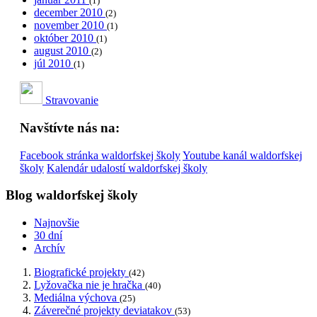
(1)
december 2010
(2)
november 2010
(1)
október 2010
(1)
august 2010
(2)
júl 2010
(1)
Stravovanie
Navštívte nás na:
Facebook stránka waldorfskej školy
Youtube kanál waldorfskej
školy
Kalendár udalostí waldorfskej školy
Blog waldorfskej školy
Najnovšie
30 dní
Archív
Biografické projekty
(42)
Lyžovačka nie je hračka
(40)
Mediálna výchova
(25)
Záverečné projekty deviatakov
(53)