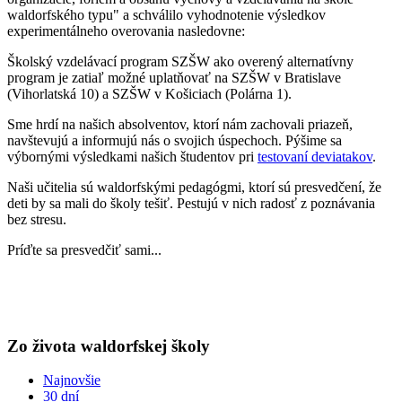
waldorfského typu" a schválilo vyhodnotenie výsledkov
experimentálneho overovania nasledovne:
Školský vzdelávací program SZŠW ako overený alternatívny
program je zatiaľ možné uplatňovať na SZŠW v Bratislave
(Vihorlatská 10) a SZŠW v Košiciach (Polárna 1).
Sme hrdí na našich absolventov, ktorí nám zachovali priazeň,
navštevujú a informujú nás o svojich úspechoch. Pýšime sa
výbornými výsledkami našich študentov pri
testovaní deviatakov
.
Naši učitelia sú waldorfskými pedagógmi, ktorí sú presvedčení, že
deti by sa mali do školy tešiť. Pestujú v nich radosť z poznávania
bez stresu.
Príďte sa presvedčiť sami...
Zo života waldorfskej školy
Najnovšie
30 dní