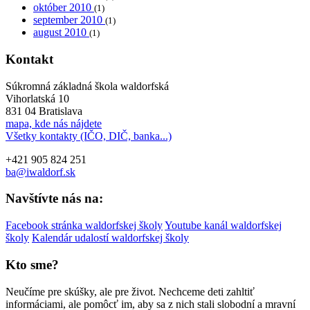
október 2010
(1)
september 2010
(1)
august 2010
(1)
Kontakt
Súkromná základná škola waldorfská
Vihorlatská 10
831 04 Bratislava
mapa, kde nás nájdete
Všetky kontakty (IČO, DIČ, banka...)
+421 905 824 251
ba@iwaldorf.sk
Navštívte nás na:
Facebook stránka waldorfskej školy
Youtube kanál waldorfskej
školy
Kalendár udalostí waldorfskej školy
Kto sme?
Neučíme pre skúšky, ale pre život. Nechceme deti zahltiť
informáciami, ale pomôcť im, aby sa z nich stali slobodní a mravní