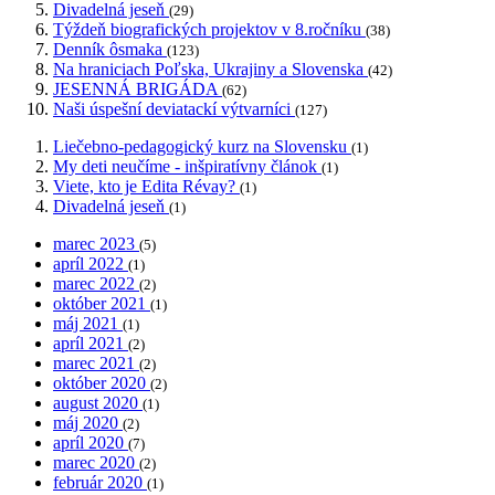
Divadelná jeseň
(29)
Týždeň biografických projektov v 8.ročníku
(38)
Denník ôsmaka
(123)
Na hraniciach Poľska, Ukrajiny a Slovenska
(42)
JESENNÁ BRIGÁDA
(62)
Naši úspešní deviatackí výtvarníci
(127)
Liečebno-pedagogický kurz na Slovensku
(1)
My deti neučíme - inšpiratívny článok
(1)
Viete, kto je Edita Révay?
(1)
Divadelná jeseň
(1)
marec 2023
(5)
apríl 2022
(1)
marec 2022
(2)
október 2021
(1)
máj 2021
(1)
apríl 2021
(2)
marec 2021
(2)
október 2020
(2)
august 2020
(1)
máj 2020
(2)
apríl 2020
(7)
marec 2020
(2)
február 2020
(1)