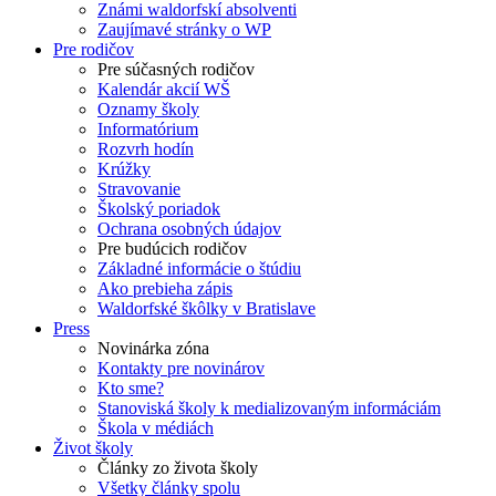
Známi waldorfskí absolventi
Zaujímavé stránky o WP
Pre rodičov
Pre súčasných rodičov
Kalendár akcií WŠ
Oznamy školy
Informatórium
Rozvrh hodín
Krúžky
Stravovanie
Školský poriadok
Ochrana osobných údajov
Pre budúcich rodičov
Základné informácie o štúdiu
Ako prebieha zápis
Waldorfské škôlky v Bratislave
Press
Novinárka zóna
Kontakty pre novinárov
Kto sme?
Stanoviská školy k medializovaným informáciám
Škola v médiách
Život školy
Články zo života školy
Všetky články spolu