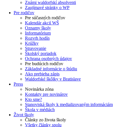
Známi waldorfskí absolventi
Zaujímavé stránky o WP
Pre rodičov
Pre súčasných rodičov
Kalendár akcií WŠ
Oznamy školy
Informatórium
Rozvrh hodín
Krúžky
Stravovanie
Školský poriadok
Ochrana osobných údajov
Pre budúcich rodičov
Základné informácie o štúdiu
Ako prebieha zápis
Waldorfské škôlky v Bratislave
Press
Novinárka zóna
Kontakty pre novinárov
Kto sme?
Stanoviská školy k medializovaným informáciám
Škola v médiách
Život školy
Články zo života školy
Všetky články spolu