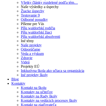
Všetky články rozdelené podľa tém…
Naše výsledky a úspechy
Žiacke úspechy
Testovanie 9
Odborné posudky
Píšeme pre Vás
Píšu waldorfskí rodičia
Píšu waldorfskí žiaci
Píšu waldorfskí absolventi
Iné témy
Naše projekty
Odporúčame
Veda a výskum
Zdravie
Videá
Projekty EÚ
Inkluzívna škola ako učiaca sa organizácia
Iné projekty školy
Blog
Kontakty
Kontakt na školu
Kontakty na učiteľov
Kontakty na Rady školy
Kontakty na vedúcich procesov školy
Kontakt na ziaďovateľa