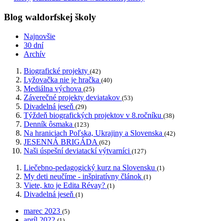
Blog waldorfskej školy
Najnovšie
30 dní
Archív
Biografické projekty
(42)
Lyžovačka nie je hračka
(40)
Mediálna výchova
(25)
Záverečné projekty deviatakov
(53)
Divadelná jeseň
(29)
Týždeň biografických projektov v 8.ročníku
(38)
Denník ôsmaka
(123)
Na hraniciach Poľska, Ukrajiny a Slovenska
(42)
JESENNÁ BRIGÁDA
(62)
Naši úspešní deviatackí výtvarníci
(127)
Liečebno-pedagogický kurz na Slovensku
(1)
My deti neučíme - inšpiratívny článok
(1)
Viete, kto je Edita Révay?
(1)
Divadelná jeseň
(1)
marec 2023
(5)
apríl 2022
(1)