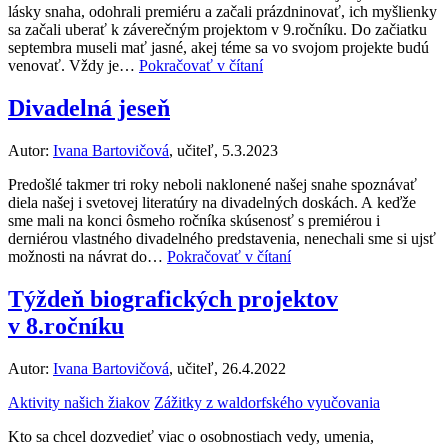
lásky snaha, odohrali premiéru a začali prázdninovať, ich myšlienky
sa začali uberať k záverečným projektom v 9.ročníku. Do začiatku
septembra museli mať jasné, akej téme sa vo svojom projekte budú
venovať. Vždy je…
Pokračovať v čítaní
Divadelná jeseň
Autor:
Ivana Bartovičová
, učiteľ, 5.3.2023
Predošlé takmer tri roky neboli naklonené našej snahe spoznávať
diela našej i svetovej literatúry na divadelných doskách. A keďže
sme mali na konci ôsmeho ročníka skúsenosť s premiérou i
derniérou vlastného divadelného predstavenia, nenechali sme si ujsť
možnosti na návrat do…
Pokračovať v čítaní
Týždeň biografických projektov
v 8.ročníku
Autor:
Ivana Bartovičová
, učiteľ, 26.4.2022
Aktivity našich žiakov
Zážitky z waldorfského vyučovania
Kto sa chcel dozvedieť viac o osobnostiach vedy, umenia,