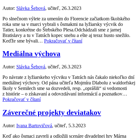
Autor:
Slávka Šebová
, učiteľ, 26.3.2023
Po slnečnom výlete za umením do Florencie začiatkom školského
roka sme sa v marci vybrali s ôsmakmi na lyžiarsky výcvik do
Tatier, konkrétne do Štrbského Plesa.Odchádzali sme z jarnej
Bratislavy a tu v Tatrách kopec snehu a ešte aj teraz husto snežilo.
Keďže sme bývali…
Pokračovať v čítaní
Mediálna výchova
Autor:
Slávka Šebová
, učiteľ, 26.3.2023
Po návrate z lyžiarskeho výcviku v Tatrách nás čakalo niekoľko dní
mediálnej výchovy. Od pána učiteľa Mojmíra Dlabolu z waldorfskej
školy v Semilech sme sa dozvedeli, resp. „oprášili“ si vedomosti
z histórie – o získavaní a odovzdávaní informácií a poznatkov…
Pokračovať v čítaní
Záverečné projekty deviatakov
Autor:
Ivana Bartovičová
, učiteľ, 5.3.2023
Keď ako ôsmaci zavreli a odložili scenáre divadelnej hry Márna