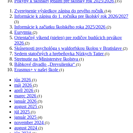
Pokyny k školskej jedálni pre školský rok 2025/2026
(35)
Zverejnenie výsledkov zápisu do prvého ročník
(14)
Informácie k zápisu do 1. ročníka pre školský rok 2026/2027
(3)
Informácie k začiatku školského roka 2025/2026
(2)
Eurytmia
(2)
Orientačný víkend (nielen) pre rodičov budúcich prvákov
2026
(2)
Skúsenosti psychológa s waldorfskou školou v Bratislave
(2)
Sedem statočných a hrebeňovka Nízkych Tatier
(1)
Stretnutie na Ministerstve školstva
(1)
Bábkové divadlo „Drevulienka“
(1)
Erasmus+ v našej škole
(1)
jún 2026
(1)
máj 2026
(2)
apríl 2026
(1)
marec 2026
(1)
január 2026
(3)
august 2025
(2)
júl 2025
(1)
január 2025
(4)
november 2024
(1)
august 2024
(2)