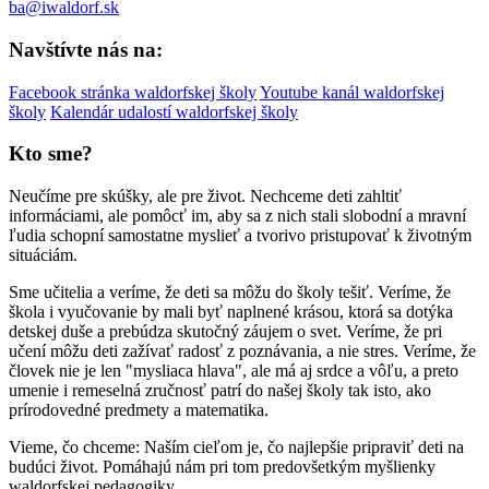
ba@iwaldorf.sk
Navštívte nás na:
Facebook stránka waldorfskej školy
Youtube kanál waldorfskej
školy
Kalendár udalostí waldorfskej školy
Kto sme?
Neučíme pre skúšky, ale pre život. Nechceme deti zahltiť
informáciami, ale pomôcť im, aby sa z nich stali slobodní a mravní
ľudia schopní samostatne myslieť a tvorivo pristupovať k životným
situáciám.
Sme učitelia a veríme, že deti sa môžu do školy tešiť. Veríme, že
škola i vyučovanie by mali byť naplnené krásou, ktorá sa dotýka
detskej duše a prebúdza skutočný záujem o svet. Veríme, že pri
učení môžu deti zažívať radosť z poznávania, a nie stres. Veríme, že
človek nie je len "mysliaca hlava", ale má aj srdce a vôľu, a preto
umenie i remeselná zručnosť patrí do našej školy tak isto, ako
prírodovedné predmety a matematika.
Vieme, čo chceme: Naším cieľom je, čo najlepšie pripraviť deti na
budúci život. Pomáhajú nám pri tom predovšetkým myšlienky
waldorfskej pedagogiky.