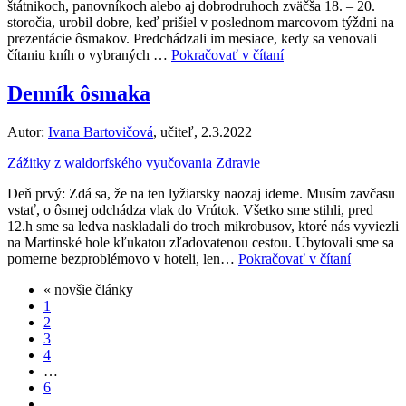
štátnikoch, panovníkoch alebo aj dobrodruhoch zväčša 18. – 20.
storočia, urobil dobre, keď prišiel v poslednom marcovom týždni na
prezentácie ôsmakov. Predchádzali im mesiace, kedy sa venovali
čítaniu kníh o vybraných …
Pokračovať v čítaní
Denník ôsmaka
Autor:
Ivana Bartovičová
, učiteľ, 2.3.2022
Zážitky z waldorfského vyučovania
Zdravie
Deň prvý: Zdá sa, že na ten lyžiarsky naozaj ideme. Musím zavčasu
vstať, o ôsmej odchádza vlak do Vrútok. Všetko sme stihli, pred
12.h sme sa ledva naskladali do troch mikrobusov, ktoré nás vyviezli
na Martinské hole kľukatou zľadovatenou cestou. Ubytovali sme sa
pomerne bezproblémovo v hoteli, len…
Pokračovať v čítaní
« novšie články
1
2
3
4
…
6
…