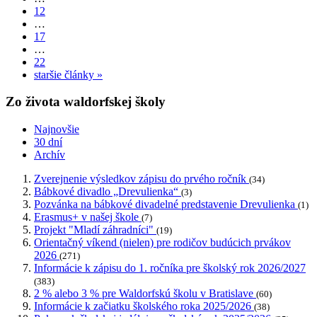
12
…
17
…
22
staršie články »
Zo života waldorfskej školy
Najnovšie
30 dní
Archív
Zverejnenie výsledkov zápisu do prvého ročník
(34)
Bábkové divadlo „Drevulienka“
(3)
Pozvánka na bábkové divadelné predstavenie Drevulienka
(1)
Erasmus+ v našej škole
(7)
Projekt "Mladí záhradníci"
(19)
Orientačný víkend (nielen) pre rodičov budúcich prvákov
2026
(271)
Informácie k zápisu do 1. ročníka pre školský rok 2026/2027
(383)
2 % alebo 3 % pre Waldorfskú školu v Bratislave
(60)
Informácie k začiatku školského roka 2025/2026
(38)