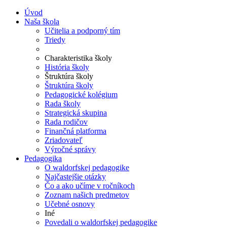
Úvod
Naša škola
Učitelia a podporný tím
Triedy
Charakteristika školy
História školy
Štruktúra školy
Štruktúra školy
Pedagogické kolégium
Rada školy
Strategická skupina
Rada rodičov
Finančná platforma
Zriadovateľ
Výročné správy
Pedagogika
O waldorfskej pedagogike
Najčastejšie otázky
Čo a ako učíme v ročníkoch
Zoznam našich predmetov
Učebné osnovy
Iné
Povedali o waldorfskej pedagogike