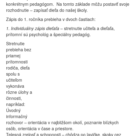
konkrétnym pedagógom. Na tomto základe môžu postaviť svoje
rozhodnutie – zapísať dieťa do našej školy.
Zápis do 1. ročníka prebieha v dvoch častiach:
1. Individuálny zápis dieťaťa
– stretnutie učiteľa a dieťaťa,
prítomní sú psychológ a špeciálny pedagóg.
Stretnutie
prebieha bez
priamej
prítomnosti
rodiča, dieťa
spolu s
učiteľom
vykonáva
rôzne úlohy a
činnosti,
napríklad:
Úvodný
informačný
rozhovor – orientácia v najbližšom okolí, poznanie blízkych
osôb, orientácia v čase a priestore.
Telesná zrelosť a schopnosti – chôdza po lavičke, skoky cez