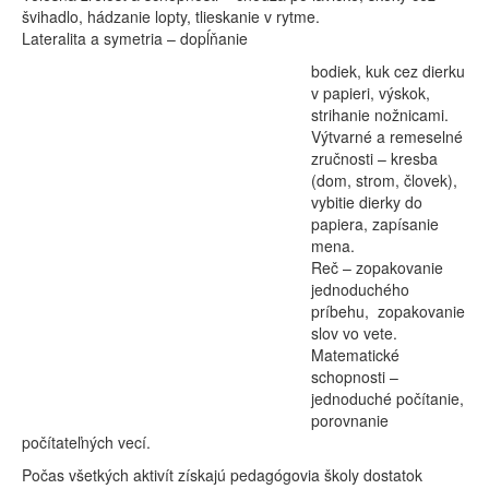
švihadlo, hádzanie lopty, tlieskanie v rytme.
Lateralita a symetria – dopĺňanie
bodiek, kuk cez dierku
v papieri, výskok,
strihanie nožnicami.
Výtvarné a remeselné
zručnosti – kresba
(dom, strom, človek),
vybitie dierky do
papiera, zapísanie
mena.
Reč – zopakovanie
jednoduchého
príbehu, zopakovanie
slov vo vete.
Matematické
schopnosti –
jednoduché počítanie,
porovnanie
počítateľných vecí.
Počas všetkých aktivít získajú pedagógovia školy dostatok