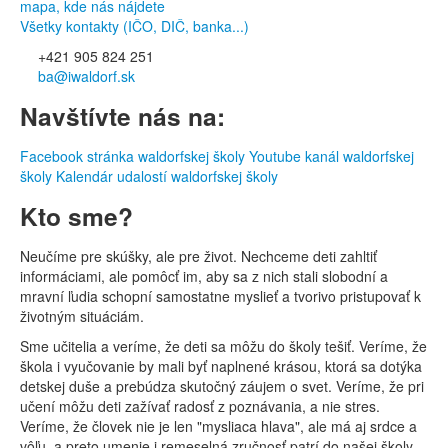
mapa, kde nás nájdete
Všetky kontakty (IČO, DIČ, banka...)
+421 905 824 251
ba@iwaldorf.sk
Navštívte nás na:
Facebook stránka waldorfskej školy
Youtube kanál waldorfskej
školy
Kalendár udalostí waldorfskej školy
Kto sme?
Neučíme pre skúšky, ale pre život. Nechceme deti zahltiť
informáciami, ale pomôcť im, aby sa z nich stali slobodní a
mravní ľudia schopní samostatne myslieť a tvorivo pristupovať k
životným situáciám.
Sme učitelia a veríme, že deti sa môžu do školy tešiť. Veríme, že
škola i vyučovanie by mali byť naplnené krásou, ktorá sa dotýka
detskej duše a prebúdza skutočný záujem o svet. Veríme, že pri
učení môžu deti zažívať radosť z poznávania, a nie stres.
Veríme, že človek nie je len "mysliaca hlava", ale má aj srdce a
vôľu, a preto umenie i remeselná zručnosť patrí do našej školy