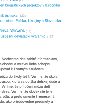
eň biografických projektov v 8.ročníku
ník ôsmaka
(123)
raniciach Poľska, Ukrajiny a Slovenska
ENNÁ BRIGÁDA
(62)
 úspešní deviatackí výtvarníci
(127)
. Nechceme deti zahltiť informáciami,
 slobodní a mravní ľudia schopní
tupovať k životným situáciám.
môžu do školy tešiť. Veríme, že škola i
krásou, ktorá sa dotýka detskej duše a
 Veríme, že pri učení môžu deti
 stres. Veríme, že človek nie je len
 a vôľu, a preto umenie i remeselná
 isto, ako prírodovedné predmety a