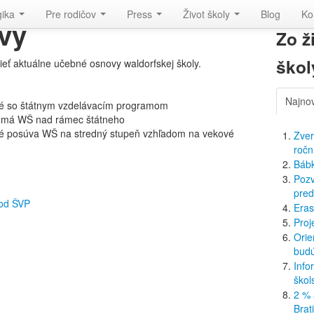
gika
Pre rodičov
Press
Život školy
Blog
Ko
vy
Zo ž
škol
ieť aktuálne učebné osnovy waldorfskej školy.
Najno
né so štátnym vzdelávacím programom
é má WŠ nad rámec štátneho
ré posúva WŠ na stredný stupeň vzhľadom na vekové
Zver
ročn
Bábk
Pozv
pred
 od ŠVP
Eras
Proj
Orie
budú
Info
škol
2 % 
Brat