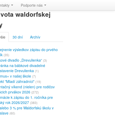
ntakty
Podporte nás
ivota waldorfskej
y
všie
30 dní
Archív
ejnenie výsledkov zápisu do prvého
ík
(35)
ové divadlo „Drevulienka“
(3)
ánka na bábkové divadelné
stavenie Drevulienka
(1)
mus+ v našej škole
(7)
ekt "Mladí záhradníci"
(19)
ntačný víkend (nielen) pre rodičov
cich prvákov 2026
(272)
rmácie k zápisu do 1. ročníka pre
ský rok 2026/2027
(383)
alebo 3 % pre Waldorfskú školu v
islave
(60)