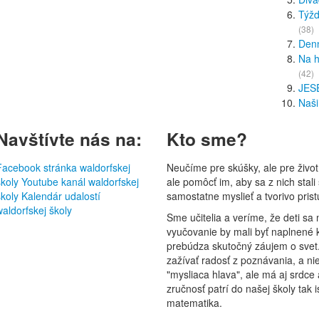
Týžd
(38)
Den
Na h
(42)
JES
Naši
Navštívte nás na:
Kto sme?
Facebook stránka waldorfskej
Neučíme pre skúšky, ale pre život
školy
Youtube kanál waldorfskej
ale pomôcť im, aby sa z nich stali
školy
Kalendár udalostí
samostatne myslieť a tvorivo pris
waldorfskej školy
Sme učitelia a veríme, že deti sa 
vyučovanie by mali byť naplnené 
prebúdza skutočný záujem o svet.
zažívať radosť z poznávania, a nie
"mysliaca hlava", ale má aj srdce
zručnosť patrí do našej školy tak
matematika.