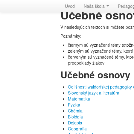
Waldorfská škola v Bratislave
Úvod
Naša škola
Pedago
Účebné osno
V nasledujúcich textoch si môžete pozr
Poznámky:
čiernym sú vyznačené témy totož
zeleným sú vyznačené témy, ktor
červeným sú vyznačené témy, kto
predpoklady žiakov
Učebné osnovy
Odlišnosti waldorfskej pedagogiky
Slovenský jazyk a literatúra
Matematika
Fyzika
Chémia
Biológia
Dejepis
Geografia