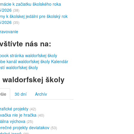
rmácie k začiatku školského roka
5/2026
(38)
ny k školskej jedálni pre školský rok
5/2026
(35)
ravovanie
vštívte nás na:
ook stránka waldorfskej školy
be kanál waldorfskej školy
Kalendár
stí waldorfskej školy
 waldorfskej školy
všie
30 dní
Archív
rafické projekty
(42)
vačka nie je hračka
(40)
iálna výchova
(25)
rečné projekty deviatakov
(53)
delná jeseň
(29)