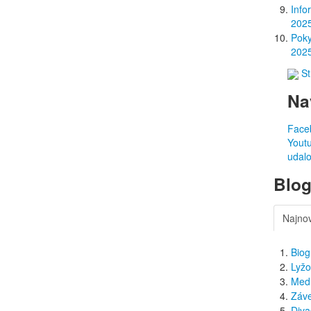
Info
202
Poky
202
St
Na
Faceb
Youtu
udalo
Blog
Najno
Biog
Lyžo
Med
Záve
Diva