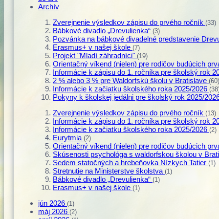
Archív
Zverejnenie výsledkov zápisu do prvého ročník
(33)
Bábkové divadlo „Drevulienka“
(3)
Pozvánka na bábkové divadelné predstavenie Drev
Erasmus+ v našej škole
(7)
Projekt "Mladí záhradníci"
(19)
Orientačný víkend (nielen) pre rodičov budúcich p
Informácie k zápisu do 1. ročníka pre školský rok 
2 % alebo 3 % pre Waldorfskú školu v Bratislave
(60
Informácie k začiatku školského roka 2025/2026
(38
Pokyny k školskej jedálni pre školský rok 2025/202
Zverejnenie výsledkov zápisu do prvého ročník
(13)
Informácie k zápisu do 1. ročníka pre školský rok 
Informácie k začiatku školského roka 2025/2026
(2)
Eurytmia
(2)
Orientačný víkend (nielen) pre rodičov budúcich p
Skúsenosti psychológa s waldorfskou školou v Brat
Sedem statočných a hrebeňovka Nízkych Tatier
(1)
Stretnutie na Ministerstve školstva
(1)
Bábkové divadlo „Drevulienka“
(1)
Erasmus+ v našej škole
(1)
jún 2026
(1)
máj 2026
(2)