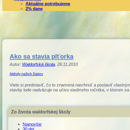
Aktuálne potrebujeme
2% dane
Ako sa stavia plťorka
Autor:
Waldorfská škola
, 28.11.2010
Aktivity našich žiakov
Viete si predstaviť, čo to znamená navrhnúť a postaviť vlastný
stavby lode nadväzuje na učivo siedmeho ročníka, v ktorom s
Zo života waldorfskej školy
Najnovšie
30 dní