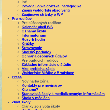
Iné
Povedali o waldorfskej pedagogike
Známi waldorfskí absolventi
Zaujímavé stránky o WP
Pre rodičov
Pre súčasných rodičov
Kalendár akcií WŠ
Oznamy školy
Informatórium
Rozvrh hodín
Krúžky
Stravovanie
Školský poriadok
Ochrana osobných údajov
Pre budúcich rodičov
Základné informácie o štúdiu
Ako prebieha zápis
Waldorfské škôlky v Bratislave
Press
Novinárka zóna
Kontakty pre novinárov
Kto sme?
Stanoviská školy k medializovaným informáciám
Škola v médiách
Život školy
Články zo života školy