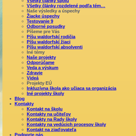
Všetky články spolu
Všetky články rozdelené podľa tém…
Naše výsledky a úspechy
Žiacke úspechy
Testovanie 9
Odborné posudky
Píšeme pre Vás
Píšu waldorfskí rodičia
Píšu waldorfskí žiaci
Píšu waldorfskí absolventi
Iné témy
Naše projekty
Odporúčame
Veda a výskum
Zdravie
Videá
Projekty EÚ
Inkluzívna škola ako učiaca sa organizácia
Iné projekty školy
Blog
Kontakty
Kontakt na školu
Kontakty na učiteľov
Kontakty na Rady školy
Kontakty na vedúcich procesov školy
Kontakt na ziaďovateľa
Podporte nás