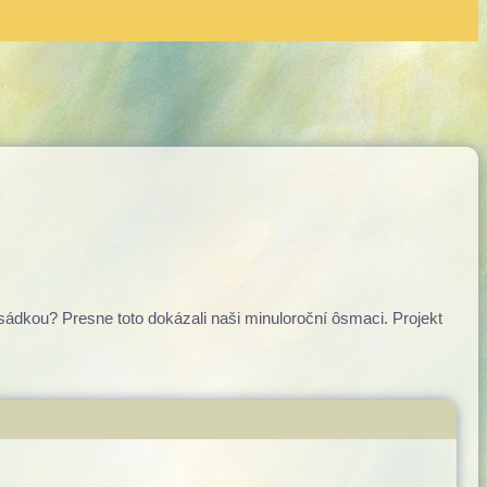
Waldorfská škola v Bratislave
osádkou? Presne toto dokázali naši minuloroční ôsmaci. Projekt