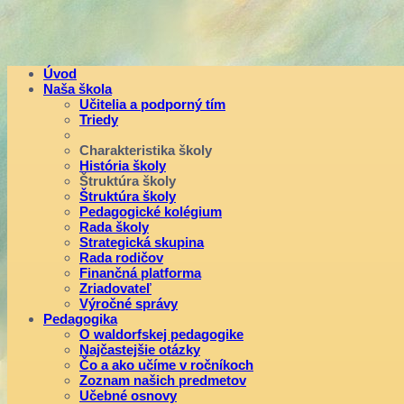
Úvod
Naša škola
Učitelia a podporný tím
Triedy
Charakteristika školy
História školy
Štruktúra školy
Štruktúra školy
Pedagogické kolégium
Rada školy
Strategická skupina
Rada rodičov
Finančná platforma
Zriadovateľ
Výročné správy
Pedagogika
O waldorfskej pedagogike
Najčastejšie otázky
Čo a ako učíme v ročníkoch
Zoznam našich predmetov
Učebné osnovy