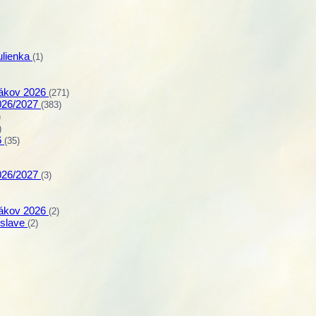
ulienka
(1)
rvákov 2026
(271)
2026/2027
(383)
)
)
6
(35)
2026/2027
(3)
rvákov 2026
(2)
islave
(2)