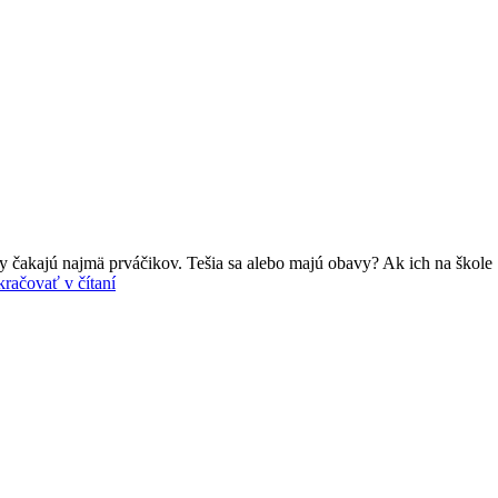
meny čakajú najmä prváčikov. Tešia sa alebo majú obavy? Ak ich na škol
račovať v čítaní