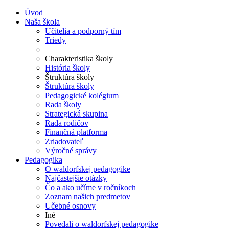
Úvod
Naša škola
Učitelia a podporný tím
Triedy
Charakteristika školy
História školy
Štruktúra školy
Štruktúra školy
Pedagogické kolégium
Rada školy
Strategická skupina
Rada rodičov
Finančná platforma
Zriadovateľ
Výročné správy
Pedagogika
O waldorfskej pedagogike
Najčastejšie otázky
Čo a ako učíme v ročníkoch
Zoznam našich predmetov
Učebné osnovy
Iné
Povedali o waldorfskej pedagogike