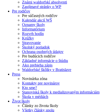
Známi waldorfskí absolventi
Zaujímavé stránky o WP
Pre rodičov
Pre súčasných rodičov
Kalendár akcií WŠ
Oznamy školy
Informatórium
Rozvrh hodín
Krúžky
Stravovanie
Školský poriadok
Ochrana osobných údajov
Pre budúcich rodičov
Základné informácie o štúdiu
Ako prebieha zápis
Waldorfské škôlky v Bratislave
Press
Novinárka zóna
Kontakty pre novinárov
Kto sme?
Stanoviská školy k medializovaným informáciám
Škola v médiách
Život školy
Články zo života školy
Všetky články spolu