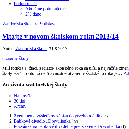
Podporte nás
Aktuálne potrebujeme
2% dane
Waldorfská škola v Bratislave
Vitajte v novom školskom roku 2013/14
Autor:
Waldorfská škola
, 31.8.2013
Oznamy školy
Milí rodičia a žiaci, začiatok školského roka sa blíži a najväčšie z
školy tešiť. Tohto ročné Slávnostné otvorenie školského roka je…
Pok
Zo života waldorfskej školy
Najnovšie
30 dní
Archív
Zverejnenie výsledkov zápisu do prvého ročník
(34)
Bábkové divadlo „Drevulienka“
(3)
Pozvánka na bábkové divadelné predstavenie Drevulienka
(1)