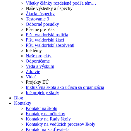
Všetky články rozdelené podľa tém…
Naše výsledky a úspechy
Žiacke úspechy
Testovanie 9
Odborné posudky
Píšeme pre Vás
Píšu waldorfskí rodičia
Píšu waldorfskí žiaci
Píšu waldorfskí absolventi
Iné témy
Naše projekty
Odporúčame
Veda a výskum
Zdravie
Videá
Projekty EÚ
Inkluzívna škola ako učiaca sa organizácia
Iné projekty školy
Blog
Kontakty
Kontakt na školu
Kontakty na učiteľov
Kontakty na Rady školy
Kontakty na vedúcich procesov školy
Kontakt na ziaďovateľa