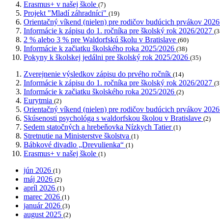
Erasmus+ v našej škole
(7)
Projekt "Mladí záhradníci"
(19)
Orientačný víkend (nielen) pre rodičov budúcich prvákov 202
Informácie k zápisu do 1. ročníka pre školský rok 2026/2027
(3
2 % alebo 3 % pre Waldorfskú školu v Bratislave
(60)
Informácie k začiatku školského roka 2025/2026
(38)
Pokyny k školskej jedálni pre školský rok 2025/2026
(35)
Zverejnenie výsledkov zápisu do prvého ročník
(14)
Informácie k zápisu do 1. ročníka pre školský rok 2026/2027
(3
Informácie k začiatku školského roka 2025/2026
(2)
Eurytmia
(2)
Orientačný víkend (nielen) pre rodičov budúcich prvákov 202
Skúsenosti psychológa s waldorfskou školou v Bratislave
(2)
Sedem statočných a hrebeňovka Nízkych Tatier
(1)
Stretnutie na Ministerstve školstva
(1)
Bábkové divadlo „Drevulienka“
(1)
Erasmus+ v našej škole
(1)
jún 2026
(1)
máj 2026
(2)
apríl 2026
(1)
marec 2026
(1)
január 2026
(3)
august 2025
(2)