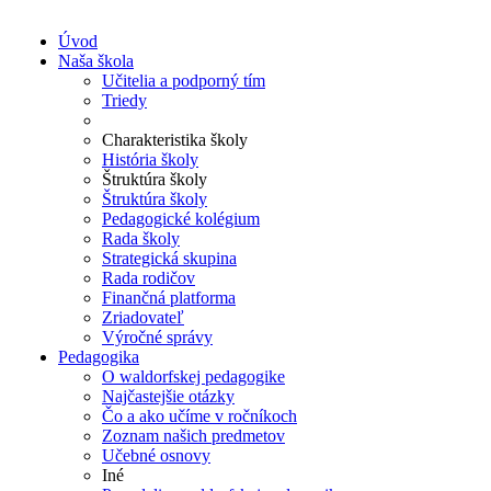
Úvod
Naša škola
Učitelia a podporný tím
Triedy
Charakteristika školy
História školy
Štruktúra školy
Štruktúra školy
Pedagogické kolégium
Rada školy
Strategická skupina
Rada rodičov
Finančná platforma
Zriadovateľ
Výročné správy
Pedagogika
O waldorfskej pedagogike
Najčastejšie otázky
Čo a ako učíme v ročníkoch
Zoznam našich predmetov
Učebné osnovy
Iné