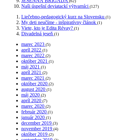
JESENNÁ BRIGÁDA
(62)
Naši úspešní deviatackí výtvarníci
(127)
Liečebno-pedagogický kurz na Slovensku
(1)
My deti neučíme - inšpiratívny článok
(1)
Viete, kto je Edita Révay?
(1)
Divadelná jeseň
(1)
marec 2023
(5)
apríl 2022
(1)
marec 2022
(2)
október 2021
(1)
máj 2021
(1)
apríl 2021
(2)
marec 2021
(2)
október 2020
(2)
august 2020
(1)
máj 2020
(2)
apríl 2020
(7)
marec 2020
(2)
február 2020
(1)
január 2020
(1)
december 2019
(3)
november 2019
(4)
október 2019
(2)
september 2019