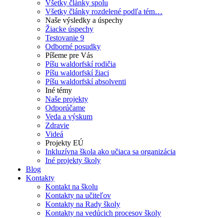
Všetky články spolu
Všetky články rozdelené podľa tém…
Naše výsledky a úspechy
Žiacke úspechy
Testovanie 9
Odborné posudky
Píšeme pre Vás
Píšu waldorfskí rodičia
Píšu waldorfskí žiaci
Píšu waldorfskí absolventi
Iné témy
Naše projekty
Odporúčame
Veda a výskum
Zdravie
Videá
Projekty EÚ
Inkluzívna škola ako učiaca sa organizácia
Iné projekty školy
Blog
Kontakty
Kontakt na školu
Kontakty na učiteľov
Kontakty na Rady školy
Kontakty na vedúcich procesov školy