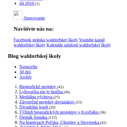
júl 2010
(1)
Stravovanie
Navštívte nás na:
Facebook stránka waldorfskej školy
Youtube kanál
waldorfskej školy
Kalendár udalostí waldorfskej školy
Blog waldorfskej školy
Najnovšie
30 dní
Archív
Biografické projekty
(42)
Lyžovačka nie je hračka
(40)
Mediálna výchova
(25)
Záverečné projekty deviatakov
(53)
Divadelná jeseň
(29)
Týždeň biografických projektov v 8.ročníku
(38)
Denník ôsmaka
(123)
Na hraniciach Poľska, Ukrajiny a Slovenska
(42)