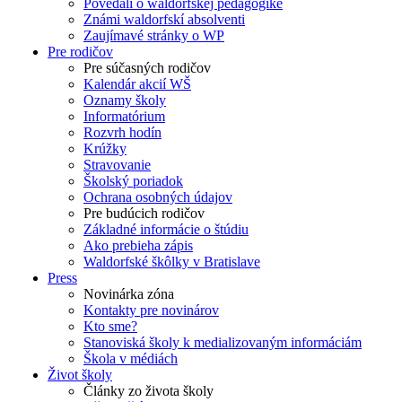
Povedali o waldorfskej pedagogike
Známi waldorfskí absolventi
Zaujímavé stránky o WP
Pre rodičov
Pre súčasných rodičov
Kalendár akcií WŠ
Oznamy školy
Informatórium
Rozvrh hodín
Krúžky
Stravovanie
Školský poriadok
Ochrana osobných údajov
Pre budúcich rodičov
Základné informácie o štúdiu
Ako prebieha zápis
Waldorfské škôlky v Bratislave
Press
Novinárka zóna
Kontakty pre novinárov
Kto sme?
Stanoviská školy k medializovaným informáciám
Škola v médiách
Život školy
Články zo života školy