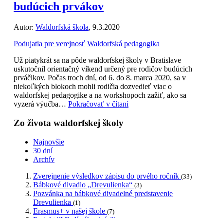
budúcich prvákov
Autor:
Waldorfská škola
, 9.3.2020
Podujatia pre verejnosť
Waldorfská pedagogika
Už piatykrát sa na pôde waldorfskej školy v Bratislave
uskutočnil orientačný víkend určený pre rodičov budúcich
prváčikov. Počas troch dní, od 6. do 8. marca 2020, sa v
niekoľkých blokoch mohli rodičia dozvedieť viac o
waldorfskej pedagogike a na workshopoch zažiť, ako sa
vyzerá výučba…
Pokračovať v čítaní
Zo života waldorfskej školy
Najnovšie
30 dní
Archív
Zverejnenie výsledkov zápisu do prvého ročník
(33)
Bábkové divadlo „Drevulienka“
(3)
Pozvánka na bábkové divadelné predstavenie
Drevulienka
(1)
Erasmus+ v našej škole
(7)