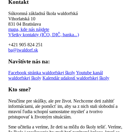
Kontakt
Súkromná základná škola waldorfská
Vihorlatská 10
831 04 Bratislava
mapa, kde nás nájdete
Všetky kontakty (IČO, DIČ, banka...)
+421 905 824 251
ba@iwaldorf.sk
Navštívte nás na:
Facebook stránka waldorfskej školy
Youtube kanál
waldorfskej školy
Kalendár udalostí waldorfskej školy
Kto sme?
Neučíme pre skúšky, ale pre život. Nechceme deti zahltiť
informáciami, ale pomôcť im, aby sa z nich stali slobodní a
mravní ľudia schopní samostatne myslieť a tvorivo
pristupovať k životným situáciám.
Sme učitelia a veríme, že deti sa môžu do školy tešiť. Veríme,