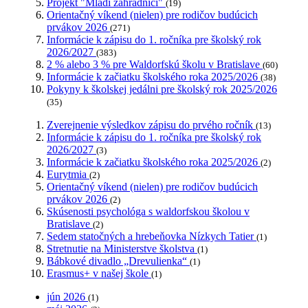
Projekt "Mladí záhradníci"
(19)
Orientačný víkend (nielen) pre rodičov budúcich
prvákov 2026
(271)
Informácie k zápisu do 1. ročníka pre školský rok
2026/2027
(383)
2 % alebo 3 % pre Waldorfskú školu v Bratislave
(60)
Informácie k začiatku školského roka 2025/2026
(38)
Pokyny k školskej jedálni pre školský rok 2025/2026
(35)
Zverejnenie výsledkov zápisu do prvého ročník
(13)
Informácie k zápisu do 1. ročníka pre školský rok
2026/2027
(3)
Informácie k začiatku školského roka 2025/2026
(2)
Eurytmia
(2)
Orientačný víkend (nielen) pre rodičov budúcich
prvákov 2026
(2)
Skúsenosti psychológa s waldorfskou školou v
Bratislave
(2)
Sedem statočných a hrebeňovka Nízkych Tatier
(1)
Stretnutie na Ministerstve školstva
(1)
Bábkové divadlo „Drevulienka“
(1)
Erasmus+ v našej škole
(1)
jún 2026
(1)