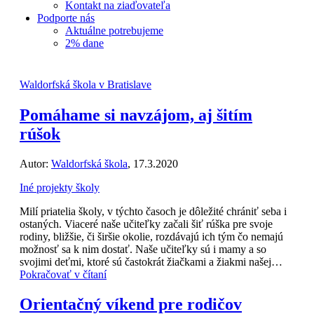
Kontakt na ziaďovateľa
Podporte nás
Aktuálne potrebujeme
2% dane
Waldorfská škola v Bratislave
Pomáhame si navzájom, aj šitím
rúšok
Autor:
Waldorfská škola
, 17.3.2020
Iné projekty školy
Milí priatelia školy, v týchto časoch je dôležité chrániť seba i
ostaných. Viaceré naše učiteľky začali šiť rúška pre svoje
rodiny, bližšie, či širšie okolie, rozdávajú ich tým čo nemajú
možnosť sa k nim dostať. Naše učiteľky sú i mamy a so
svojimi deťmi, ktoré sú častokrát žiačkami a žiakmi našej…
Pokračovať v čítaní
Orientačný víkend pre rodičov