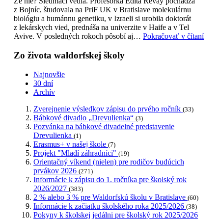
Že nie? Siedmaci vedia. Profesorka Edita Révay pochádza
z Bojníc, študovala na PriF UK v Bratislave molekulárnu
biológiu a humánnu genetiku, v Izraeli si urobila doktorát
z lekárskych vied, prednáša na univerzite v Haife a v Tel
Avive. V posledných rokoch pôsobí aj…
Pokračovať v čítaní
Zo života waldorfskej školy
Najnovšie
30 dní
Archív
Zverejnenie výsledkov zápisu do prvého ročník
(33)
Bábkové divadlo „Drevulienka“
(3)
Pozvánka na bábkové divadelné predstavenie
Drevulienka
(1)
Erasmus+ v našej škole
(7)
Projekt "Mladí záhradníci"
(19)
Orientačný víkend (nielen) pre rodičov budúcich
prvákov 2026
(271)
Informácie k zápisu do 1. ročníka pre školský rok
2026/2027
(383)
2 % alebo 3 % pre Waldorfskú školu v Bratislave
(60)
Informácie k začiatku školského roka 2025/2026
(38)
Pokyny k školskej jedálni pre školský rok 2025/2026