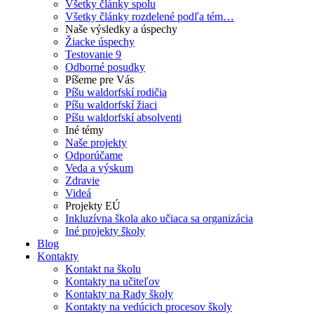
Všetky články spolu
Všetky články rozdelené podľa tém…
Naše výsledky a úspechy
Žiacke úspechy
Testovanie 9
Odborné posudky
Píšeme pre Vás
Píšu waldorfskí rodičia
Píšu waldorfskí žiaci
Píšu waldorfskí absolventi
Iné témy
Naše projekty
Odporúčame
Veda a výskum
Zdravie
Videá
Projekty EÚ
Inkluzívna škola ako učiaca sa organizácia
Iné projekty školy
Blog
Kontakty
Kontakt na školu
Kontakty na učiteľov
Kontakty na Rady školy
Kontakty na vedúcich procesov školy