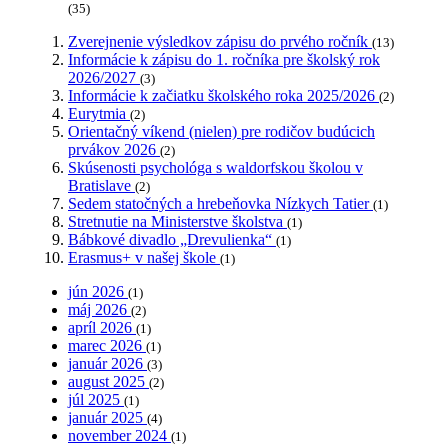
(35)
Zverejnenie výsledkov zápisu do prvého ročník
(13)
Informácie k zápisu do 1. ročníka pre školský rok
2026/2027
(3)
Informácie k začiatku školského roka 2025/2026
(2)
Eurytmia
(2)
Orientačný víkend (nielen) pre rodičov budúcich
prvákov 2026
(2)
Skúsenosti psychológa s waldorfskou školou v
Bratislave
(2)
Sedem statočných a hrebeňovka Nízkych Tatier
(1)
Stretnutie na Ministerstve školstva
(1)
Bábkové divadlo „Drevulienka“
(1)
Erasmus+ v našej škole
(1)
jún 2026
(1)
máj 2026
(2)
apríl 2026
(1)
marec 2026
(1)
január 2026
(3)
august 2025
(2)
júl 2025
(1)
január 2025
(4)
november 2024
(1)