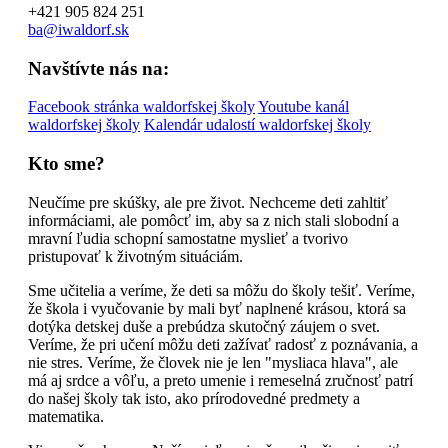
+421 905 824 251
ba@iwaldorf.sk
Navštívte nás na:
Facebook stránka waldorfskej školy
Youtube kanál
waldorfskej školy
Kalendár udalostí waldorfskej školy
Kto sme?
Neučíme pre skúšky, ale pre život. Nechceme deti zahltiť
informáciami, ale pomôcť im, aby sa z nich stali slobodní a
mravní ľudia schopní samostatne myslieť a tvorivo
pristupovať k životným situáciám.
Sme učitelia a veríme, že deti sa môžu do školy tešiť. Veríme,
že škola i vyučovanie by mali byť naplnené krásou, ktorá sa
dotýka detskej duše a prebúdza skutočný záujem o svet.
Veríme, že pri učení môžu deti zažívať radosť z poznávania, a
nie stres. Veríme, že človek nie je len "mysliaca hlava", ale
má aj srdce a vôľu, a preto umenie i remeselná zručnosť patrí
do našej školy tak isto, ako prírodovedné predmety a
matematika.