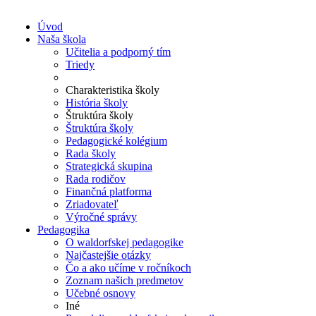
Úvod
Naša škola
Učitelia a podporný tím
Triedy
Charakteristika školy
História školy
Štruktúra školy
Štruktúra školy
Pedagogické kolégium
Rada školy
Strategická skupina
Rada rodičov
Finančná platforma
Zriadovateľ
Výročné správy
Pedagogika
O waldorfskej pedagogike
Najčastejšie otázky
Čo a ako učíme v ročníkoch
Zoznam našich predmetov
Učebné osnovy
Iné