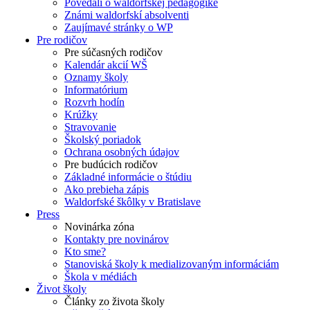
Povedali o waldorfskej pedagogike
Známi waldorfskí absolventi
Zaujímavé stránky o WP
Pre rodičov
Pre súčasných rodičov
Kalendár akcií WŠ
Oznamy školy
Informatórium
Rozvrh hodín
Krúžky
Stravovanie
Školský poriadok
Ochrana osobných údajov
Pre budúcich rodičov
Základné informácie o štúdiu
Ako prebieha zápis
Waldorfské škôlky v Bratislave
Press
Novinárka zóna
Kontakty pre novinárov
Kto sme?
Stanoviská školy k medializovaným informáciám
Škola v médiách
Život školy
Články zo života školy