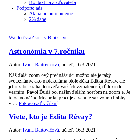
Kontakt na ziaďovateľa
Podporte nás
Aktuálne potrebujeme
2% dane
Waldorfská škola v Bratislave
Astronómia v 7.ročníku
Autor:
Ivana Bartovičová
, učiteľ, 16.3.2021
Náš ďalší zoom-ový prednášajúci možno nie je taký
svetoznámy, ako molekulárna biologička Editka Révay, ale
jeho záber siaha do oveľa väčších vzdialeností, ďaleko do
vesmíru. Pavol Ďuriš bol naším ďalším hosťom na zoom-e. Je
to ocino nášho Medarda, pracuje a venuje sa svojmu hobby
v …
Pokračovať v čítaní
Viete, kto je Edita Révay?
Autor:
Ivana Bartovičová
, učiteľ, 16.3.2021