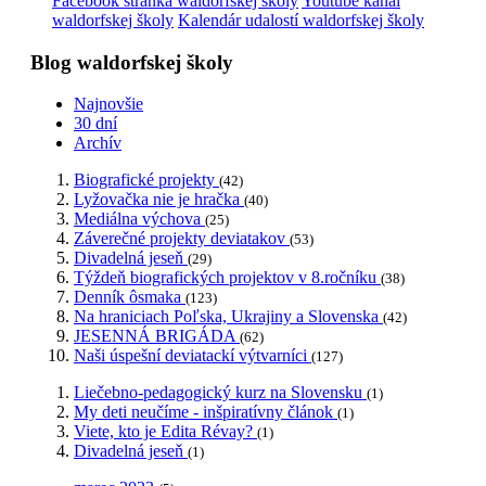
Facebook stránka waldorfskej školy
Youtube kanál
waldorfskej školy
Kalendár udalostí waldorfskej školy
Blog waldorfskej školy
Najnovšie
30 dní
Archív
Biografické projekty
(42)
Lyžovačka nie je hračka
(40)
Mediálna výchova
(25)
Záverečné projekty deviatakov
(53)
Divadelná jeseň
(29)
Týždeň biografických projektov v 8.ročníku
(38)
Denník ôsmaka
(123)
Na hraniciach Poľska, Ukrajiny a Slovenska
(42)
JESENNÁ BRIGÁDA
(62)
Naši úspešní deviatackí výtvarníci
(127)
Liečebno-pedagogický kurz na Slovensku
(1)
My deti neučíme - inšpiratívny článok
(1)
Viete, kto je Edita Révay?
(1)
Divadelná jeseň
(1)