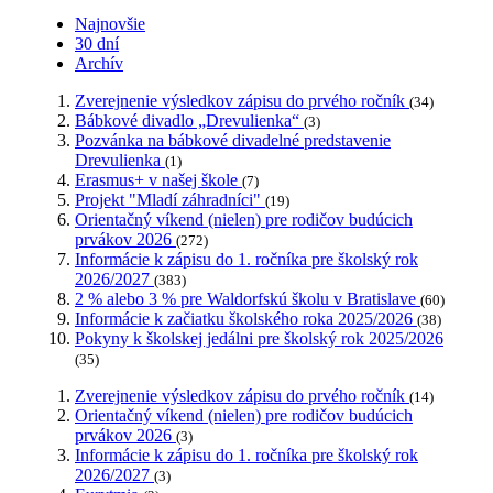
Najnovšie
30 dní
Archív
Zverejnenie výsledkov zápisu do prvého ročník
(34)
Bábkové divadlo „Drevulienka“
(3)
Pozvánka na bábkové divadelné predstavenie
Drevulienka
(1)
Erasmus+ v našej škole
(7)
Projekt "Mladí záhradníci"
(19)
Orientačný víkend (nielen) pre rodičov budúcich
prvákov 2026
(272)
Informácie k zápisu do 1. ročníka pre školský rok
2026/2027
(383)
2 % alebo 3 % pre Waldorfskú školu v Bratislave
(60)
Informácie k začiatku školského roka 2025/2026
(38)
Pokyny k školskej jedálni pre školský rok 2025/2026
(35)
Zverejnenie výsledkov zápisu do prvého ročník
(14)
Orientačný víkend (nielen) pre rodičov budúcich
prvákov 2026
(3)
Informácie k zápisu do 1. ročníka pre školský rok
2026/2027
(3)