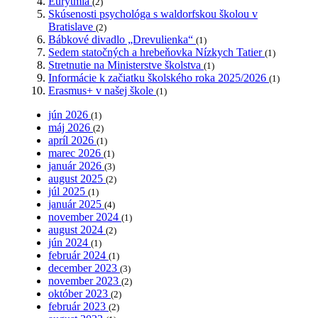
Eurytmia
(2)
Skúsenosti psychológa s waldorfskou školou v
Bratislave
(2)
Bábkové divadlo „Drevulienka“
(1)
Sedem statočných a hrebeňovka Nízkych Tatier
(1)
Stretnutie na Ministerstve školstva
(1)
Informácie k začiatku školského roka 2025/2026
(1)
Erasmus+ v našej škole
(1)
jún 2026
(1)
máj 2026
(2)
apríl 2026
(1)
marec 2026
(1)
január 2026
(3)
august 2025
(2)
júl 2025
(1)
január 2025
(4)
november 2024
(1)
august 2024
(2)
jún 2024
(1)
február 2024
(1)
december 2023
(3)
november 2023
(2)
október 2023
(2)
február 2023
(2)