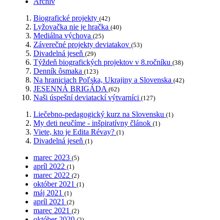
Archív
Biografické projekty
(42)
Lyžovačka nie je hračka
(40)
Mediálna výchova
(25)
Záverečné projekty deviatakov
(53)
Divadelná jeseň
(29)
Týždeň biografických projektov v 8.ročníku
(38)
Denník ôsmaka
(123)
Na hraniciach Poľska, Ukrajiny a Slovenska
(42)
JESENNÁ BRIGÁDA
(62)
Naši úspešní deviatackí výtvarníci
(127)
Liečebno-pedagogický kurz na Slovensku
(1)
My deti neučíme - inšpiratívny článok
(1)
Viete, kto je Edita Révay?
(1)
Divadelná jeseň
(1)
marec 2023
(5)
apríl 2022
(1)
marec 2022
(2)
október 2021
(1)
máj 2021
(1)
apríl 2021
(2)
marec 2021
(2)
október 2020
(2)