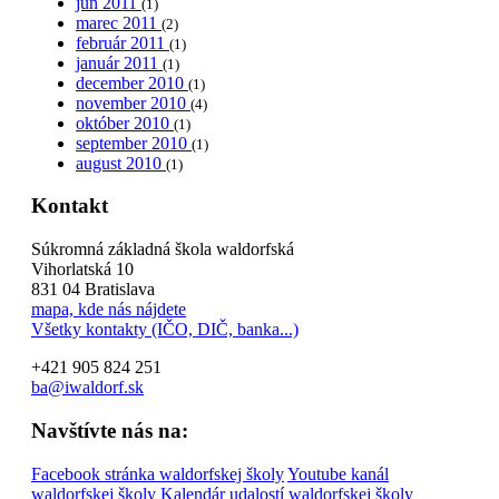
jún 2011
(1)
marec 2011
(2)
február 2011
(1)
január 2011
(1)
december 2010
(1)
november 2010
(4)
október 2010
(1)
september 2010
(1)
august 2010
(1)
Kontakt
Súkromná základná škola waldorfská
Vihorlatská 10
831 04 Bratislava
mapa, kde nás nájdete
Všetky kontakty (IČO, DIČ, banka...)
+421 905 824 251
ba@iwaldorf.sk
Navštívte nás na:
Facebook stránka waldorfskej školy
Youtube kanál
waldorfskej školy
Kalendár udalostí waldorfskej školy