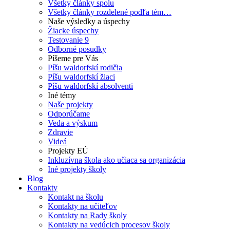
Všetky články spolu
Všetky články rozdelené podľa tém…
Naše výsledky a úspechy
Žiacke úspechy
Testovanie 9
Odborné posudky
Píšeme pre Vás
Píšu waldorfskí rodičia
Píšu waldorfskí žiaci
Píšu waldorfskí absolventi
Iné témy
Naše projekty
Odporúčame
Veda a výskum
Zdravie
Videá
Projekty EÚ
Inkluzívna škola ako učiaca sa organizácia
Iné projekty školy
Blog
Kontakty
Kontakt na školu
Kontakty na učiteľov
Kontakty na Rady školy
Kontakty na vedúcich procesov školy