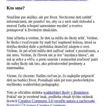
Kto sme?
Neučíme pre skúšky, ale pre život. Nechceme deti zahltiť
informáciami, ale pomôcť im, aby sa z nich stali slobodní a
mravní ľudia schopní samostatne myslieť a tvorivo
pristupovať k životným situáciám.
Sme učitelia a veríme, že deti sa môžu do školy tešiť. Veríme,
že škola i vyučovanie by mali byť naplnené krásou, ktorá sa
dotýka detskej duše a prebúdza skutočný záujem o svet.
Veríme, že pri učení môžu deti zažívať radosť z poznávania, a
nie stres. Veríme, že človek nie je len "mysliaca hlava", ale
má aj srdce a vôľu, a preto umenie i remeselná zručnosť patrí
do našej školy tak isto, ako prírodovedné predmety a
matematika.
Vieme, čo chceme: Naším cieľom je, čo najlepšie pripraviť
deti na budúci život. Pomáhajú nám pri tom predovšetkým
myšlienky waldorfskej pedagogiky.
Toto je oficiálna stránka
waldorfskej školy v Bratislave
.
Pokiaľ nie je uvedené inak, podlieha obsah týchto stránok
licencii
Creative Commons 3.0 (uveďte autora a zachovajte
licenciu)