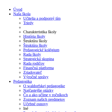
Úvod
Naša škola
Učitelia a podporný tím
Triedy
Charakteristika školy
História školy
Štruktúra školy
Štruktúra školy
Pedagogické kolégium
Rada školy
Strategická skupina
Rada rodičov
Finančná platforma
Zriadovateľ
Výročné správy
Pedagogika
O waldorfskej pedagogike
Najčastejšie otázky
Čo a ako učíme v ročníkoch
Zoznam našich predmetov
Učebné osnovy
Iné