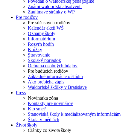
Povedali o waldorfskej pedagogike
Známi waldorfskí absolventi
Zaujímavé stránky o WP
Pre rodičov
Pre súčasných rodičov
Kalendár akcií WŠ
Oznamy školy
Informatórium
Rozvrh hodín
Krúžky
Stravovanie
Školský poriadok
Ochrana osobných údajov
Pre budúcich rodičov
Základné informácie o štúdiu
Ako prebieha zápis
Waldorfské škôlky v Bratislave
Press
Novinárka zóna
Kontakty pre novinárov
Kto sme?
Stanoviská školy k medializovaným informáciám
Škola v médiách
Život školy
Články zo života školy