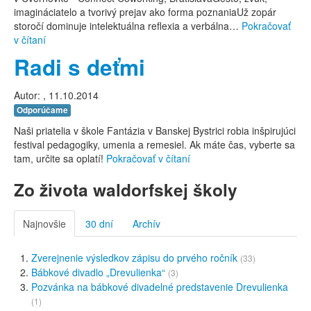
imagináciatelo a tvorivý prejav ako forma poznaniaUž zopár
storočí dominuje intelektuálna reflexia a verbálna…
Pokračovať
v čítaní
Radi s deťmi
Autor:
, 11.10.2014
Odporúčame
Naši priatelia v škole Fantázia v Banskej Bystrici robia inšpirujúci
festival pedagogiky, umenia a remesiel. Ak máte čas, vyberte sa
tam, určite sa oplatí!
Pokračovať v čítaní
Zo života waldorfskej školy
Najnovšie
30 dní
Archív
Zverejnenie výsledkov zápisu do prvého ročník
(33)
Bábkové divadlo „Drevulienka“
(3)
Pozvánka na bábkové divadelné predstavenie Drevulienka
(1)