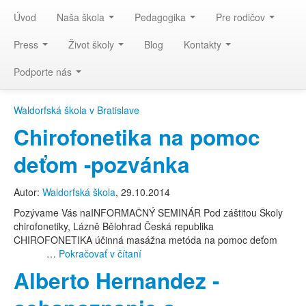
Úvod
Naša škola
Pedagogika
Pre rodičov
Press
Život školy
Blog
Kontakty
Podporte nás
Waldorfská škola v Bratislave
Chirofonetika na pomoc
deťom -pozvánka
Autor:
Waldorfská škola
, 29.10.2014
Pozývame Vás naINFORMAČNÝ SEMINÁR Pod záštitou Školy
chirofonetiky, Lázně Bělohrad Česká republika
CHIROFONETIKA účinná masážna metóda na pomoc deťom
…
Pokračovať v čítaní
Alberto Hernandez -