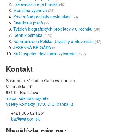
Lyžovačka nie je hračka
(40)
Mediálna výchova
(25)
Záverečné projekty deviatakov
(53)
Divadelná jeseň
(29)
Týždeň biografických projektov v 8.ročníku
(38)
Denník ôsmaka
(123)
Na hraniciach Poľska, Ukrajiny a Slovenska
(42)
JESENNÁ BRIGÁDA
(62)
Naši úspešní deviatackí výtvarníci
(127)
Kontakt
Súkromná základná škola waldorfská
Vihorlatská 10
831 04 Bratislava
mapa, kde nás nájdete
Všetky kontakty (IČO, DIČ, banka...)
+421 905 824 251
ba@iwaldorf.sk
Navštívte nás na: