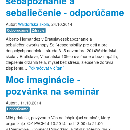
sebapoznanie a
sebaliečenie - odporúčame
Autor:
Waldorfská škola
, 24.10.2014
Odporúčame
Zdravie
Alberto Hernandez v Bratislavesebapoznanie a
sebaliečenieworkshopy Self-responsibility pre deti a pre
dospelýchpondelok – streda 3.-5.novembra 2014Waldorfská
škola v Bratislave, Vihorlatská 10telo uvoľnené a bez napätia,
zlepšenie držania tela, myseľ bez stresu, zlepšenie zdravia,
zlepšenie…
Pokračovať v čítaní
Moc imaginácie -
pozvánka na seminár
Autor:
, 11.10.2014
Odporúčame
Milý priatelia, pozývame Vás na inšpirujúci seminár, ktorý
organizuje OZ PACE14.10.2014 od 18.00 do 21.00
v Cvernovke - Connect Coworking, BratislavaGesto, zvuk,