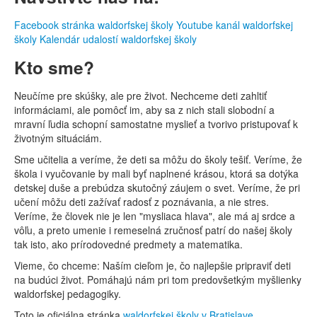
Facebook stránka waldorfskej školy
Youtube kanál waldorfskej
školy
Kalendár udalostí waldorfskej školy
Kto sme?
Neučíme pre skúšky, ale pre život. Nechceme deti zahltiť
informáciami, ale pomôcť im, aby sa z nich stali slobodní a
mravní ľudia schopní samostatne myslieť a tvorivo pristupovať k
životným situáciám.
Sme učitelia a veríme, že deti sa môžu do školy tešiť. Veríme, že
škola i vyučovanie by mali byť naplnené krásou, ktorá sa dotýka
detskej duše a prebúdza skutočný záujem o svet. Veríme, že pri
učení môžu deti zažívať radosť z poznávania, a nie stres.
Veríme, že človek nie je len "mysliaca hlava", ale má aj srdce a
vôľu, a preto umenie i remeselná zručnosť patrí do našej školy
tak isto, ako prírodovedné predmety a matematika.
Vieme, čo chceme: Naším cieľom je, čo najlepšie pripraviť deti
na budúci život. Pomáhajú nám pri tom predovšetkým myšlienky
waldorfskej pedagogiky.
Toto je oficiálna stránka
waldorfskej školy v Bratislave
.