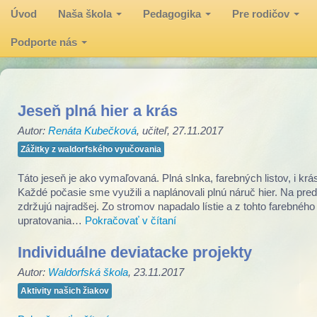
Úvod
Naša škola
Pedagogika
Pre rodičov
Podporte nás
Jeseň plná hier a krás
Autor:
Renáta Kubečková
, učiteľ, 27.11.2017
Zážitky z waldorfského vyučovania
Táto jeseň je ako vymaľovaná. Plná slnka, farebných listov, i k
Každé počasie sme využili a naplánovali plnú náruč hier. Na pre
zdržujú najradšej. Zo stromov napadalo lístie a z tohto farebné
upratovania…
Pokračovať v čítaní
Individuálne deviatacke projekty
Autor:
Waldorfská škola
, 23.11.2017
Aktivity našich žiakov