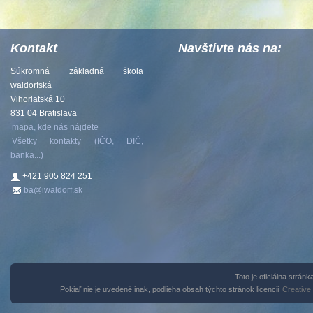
Kontakt
Navštívte nás na:
Súkromná základná škola
waldorfská
Vihorlatská 10
831 04 Bratislava
mapa, kde nás nájdete
Všetky kontakty (IČO, DIČ,
banka...)
+421 905 824 251
ba@iwaldorf.sk
Toto je oficiálna strán
Pokiaľ nie je uvedené inak, podlieha obsah týchto stránok licencii
Creative