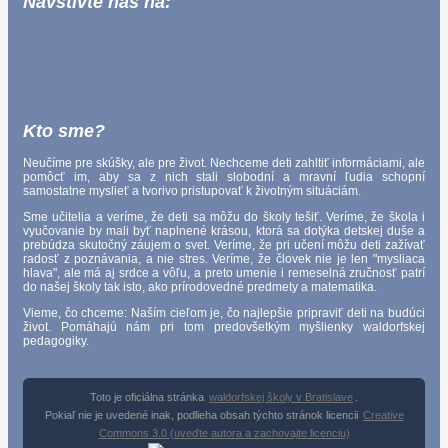
Navštívte nás na:
Kto sme?
Neučíme pre skúšky, ale pre život. Nechceme deti zahltiť informáciami, ale
pomôcť im, aby sa z nich stali slobodní a mravní ľudia schopní
samostatne myslieť a tvorivo pristupovať k životným situáciám.
Sme učitelia a veríme, že deti sa môžu do školy tešiť. Veríme, že škola i
vyučovanie by mali byť naplnené krásou, ktorá sa dotýka detskej duše a
prebúdza skutočný záujem o svet. Veríme, že pri učení môžu deti zažívať
radosť z poznávania, a nie stres. Veríme, že človek nie je len "mysliaca
hlava", ale má aj srdce a vôľu, a preto umenie i remeselná zručnosť patrí
do našej školy tak isto, ako prírodovedné predmety a matematika.
Vieme, čo chceme: Naším cieľom je, čo najlepšie pripraviť deti na budúci
život. Pomáhajú nám pri tom predovšetkým myšlienky waldorfskej
pedagogiky.
Toto je oficiálna stránka
waldorfskej školy v Bratislave
.
Pokiaľ nie je uvedené inak, podlieha obsah týchto stránok licencii
Creative
Commons 3.0 (uveďte autora a zachovajte licenciu)