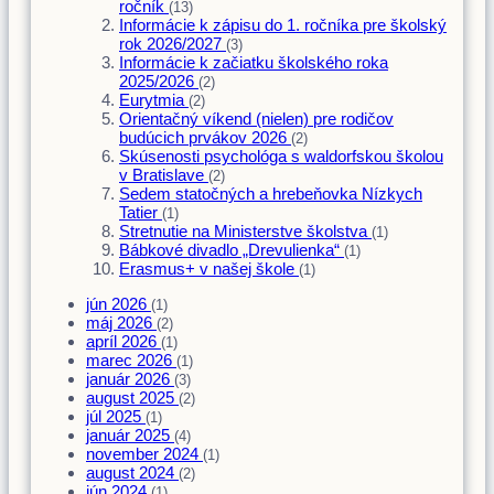
ročník
(13)
Informácie k zápisu do 1. ročníka pre školský
rok 2026/2027
(3)
Informácie k začiatku školského roka
2025/2026
(2)
Eurytmia
(2)
Orientačný víkend (nielen) pre rodičov
budúcich prvákov 2026
(2)
Skúsenosti psychológa s waldorfskou školou
v Bratislave
(2)
Sedem statočných a hrebeňovka Nízkych
Tatier
(1)
Stretnutie na Ministerstve školstva
(1)
Bábkové divadlo „Drevulienka“
(1)
Erasmus+ v našej škole
(1)
jún 2026
(1)
máj 2026
(2)
apríl 2026
(1)
marec 2026
(1)
január 2026
(3)
august 2025
(2)
júl 2025
(1)
január 2025
(4)
november 2024
(1)
august 2024
(2)
jún 2024
(1)