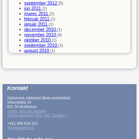
september 2012
(5)
jún 2011
(1)
marec 2011
(2)
február 2011
(1)
január 2011
(1)
december 2010
(1)
november 2010
(4)
október 2010
(1)
september 2010
(1)
august 2010
(1)
Kontakt
Súkromná základná škola waldorfská
Vihorlatská 10
831 04 Bratislava
mapa, kde nás nájdete
Všetky kontakty (IČO, DIČ, banka...)
+421 905 824 251
ba@iwaldorf.sk