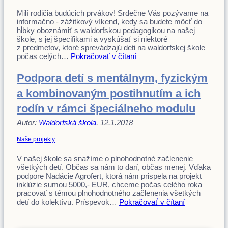
Milí rodičia budúcich prvákov! Srdečne Vás pozývame na
informačno - zážitkový víkend, kedy sa budete môcť do
hĺbky oboznámiť s waldorfskou pedagogikou na našej
škole, s jej špecifikami a vyskúšať si niektoré
z predmetov, ktoré sprevádzajú deti na waldorfskej škole
počas celých…
Pokračovať v čítaní
Podpora detí s mentálnym, fyzickým
a kombinovaným postihnutím a ich
rodín v rámci špeciálneho modulu
Autor:
Waldorfská škola
, 12.1.2018
Naše projekty
V našej škole sa snažíme o plnohodnotné začlenenie
všetkých detí. Občas sa nám to darí, občas menej. Vďaka
podpore Nadácie Agrofert, ktorá nám prispela na projekt
inklúzie sumou 5000,- EUR, chceme počas celého roka
pracovať s témou plnohodnotného začlenenia všetkých
detí do kolektívu. Príspevok…
Pokračovať v čítaní