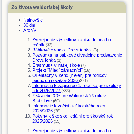
Zo života waldorfskej školy
Najnovšie
30 dní
Archív
Zverejnenie výsledkov zápisu do prvého
ročník
(33)
Bábkové divadlo „Drevulienka“
(3)
Pozvánka na bábkové divadelné predstavenie
Drevulienka
(1)
Erasmus+ v našej škole
(7)
Projekt "Mladí záhradníci"
(19)
Orientačný víkend (nielen) pre rodičov
budúcich prvákov 2026
(271)
Informácie k zápisu do 1. ročníka pre školský
rok 2026/2027
(383)
2 % alebo 3 % pre Waldorfskú školu v
Bratislave
(60)
Informácie k začiatku školského roka
2025/2026
(38)
Pokyny k školskej jedálni pre školský rok
2025/2026
(35)
Zverejnenie výsledkov zápisu do prvého