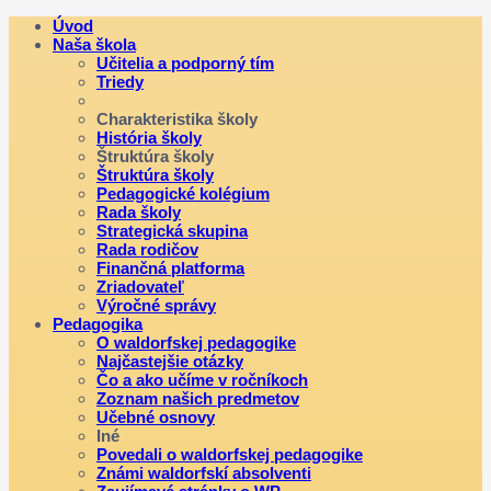
Úvod
Naša škola
Učitelia a podporný tím
Triedy
Charakteristika školy
História školy
Štruktúra školy
Štruktúra školy
Pedagogické kolégium
Rada školy
Strategická skupina
Rada rodičov
Finančná platforma
Zriadovateľ
Výročné správy
Pedagogika
O waldorfskej pedagogike
Najčastejšie otázky
Čo a ako učíme v ročníkoch
Zoznam našich predmetov
Učebné osnovy
Iné
Povedali o waldorfskej pedagogike
Známi waldorfskí absolventi