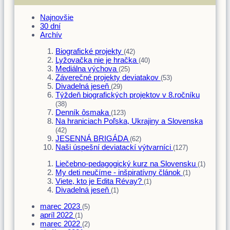
Najnovšie
30 dní
Archív
Biografické projekty
(42)
Lyžovačka nie je hračka
(40)
Mediálna výchova
(25)
Záverečné projekty deviatakov
(53)
Divadelná jeseň
(29)
Týždeň biografických projektov v 8.ročníku
(38)
Denník ôsmaka
(123)
Na hraniciach Poľska, Ukrajiny a Slovenska
(42)
JESENNÁ BRIGÁDA
(62)
Naši úspešní deviatackí výtvarníci
(127)
Liečebno-pedagogický kurz na Slovensku
(1)
My deti neučíme - inšpiratívny článok
(1)
Viete, kto je Edita Révay?
(1)
Divadelná jeseň
(1)
marec 2023
(5)
apríl 2022
(1)
marec 2022
(2)