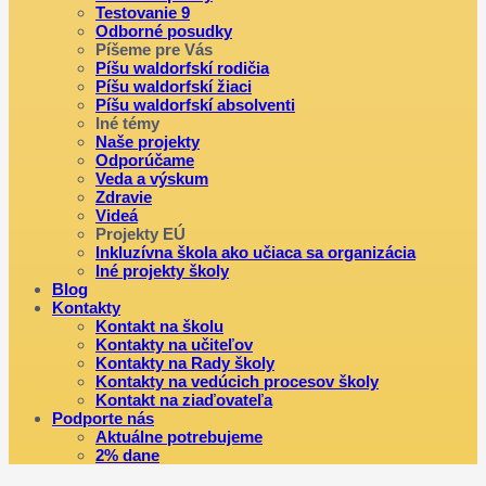
Testovanie 9
Odborné posudky
Píšeme pre Vás
Píšu waldorfskí rodičia
Píšu waldorfskí žiaci
Píšu waldorfskí absolventi
Iné témy
Naše projekty
Odporúčame
Veda a výskum
Zdravie
Videá
Projekty EÚ
Inkluzívna škola ako učiaca sa organizácia
Iné projekty školy
Blog
Kontakty
Kontakt na školu
Kontakty na učiteľov
Kontakty na Rady školy
Kontakty na vedúcich procesov školy
Kontakt na ziaďovateľa
Podporte nás
Aktuálne potrebujeme
2% dane