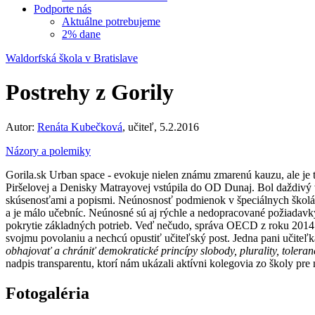
Podporte nás
Aktuálne potrebujeme
2% dane
Waldorfská škola v Bratislave
Postrehy z Gorily
Autor:
Renáta Kubečková
, učiteľ, 5.2.2016
Názory a polemiky
Gorila.sk Urban space - evokuje nielen známu zmarenú kauzu, ale je 
Piršelovej a Denisky Matrayovej vstúpila do OD Dunaj. Bol daždivý v
skúsenosťami a popismi. Neúnosnosť podmienok v špeciálnych školách
a je málo učebníc. Neúnosné sú aj rýchle a nedopracované požiadavk
pokrytie základných potrieb. Veď nečudo, správa OECD z roku 2014 ho
svojmu povolaniu a nechcú opustiť učiteľský post. Jedna pani učiteľk
obhajovať a chrániť demokratické princípy slobody, plurality, toleranc
nadpis transparentu, ktorí nám ukázali aktívni kolegovia zo školy pre
Fotogaléria