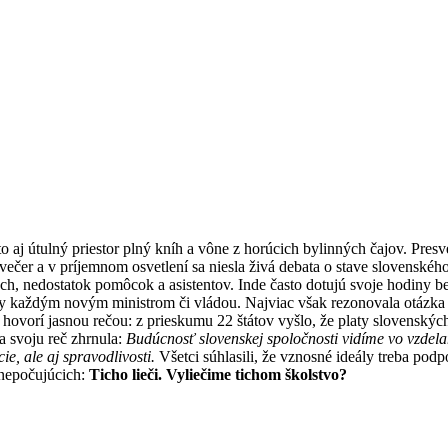
to aj útulný priestor plný kníh a vône z horúcich bylinných čajov. Pre
ečer a v príjemnom osvetlení sa niesla živá debata o stave slovenského
, nedostatok pomôcok a asistentov. Inde často dotujú svoje hodiny be
y každým novým ministrom či vládou. Najviac však rezonovala otázka f
vorí jasnou rečou: z prieskumu 22 štátov vyšlo, že platy slovenských 
a svoju reč zhrnula:
Budúcnosť slovenskej spoločnosti vidíme vo vzdelan
ie, ale aj spravodlivosti.
Všetci súhlasili, že vznosné ideály treba podp
 nepočujúcich:
Ticho lieči.
Vyliečime tichom školstvo?