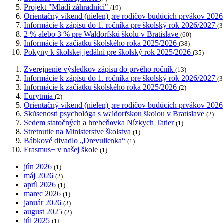
Projekt "Mladí záhradníci"
(19)
Orientačný víkend (nielen) pre rodičov budúcich prvákov 202
Informácie k zápisu do 1. ročníka pre školský rok 2026/2027
(3
2 % alebo 3 % pre Waldorfskú školu v Bratislave
(60)
Informácie k začiatku školského roka 2025/2026
(38)
Pokyny k školskej jedálni pre školský rok 2025/2026
(35)
Zverejnenie výsledkov zápisu do prvého ročník
(13)
Informácie k zápisu do 1. ročníka pre školský rok 2026/2027
(3
Informácie k začiatku školského roka 2025/2026
(2)
Eurytmia
(2)
Orientačný víkend (nielen) pre rodičov budúcich prvákov 202
Skúsenosti psychológa s waldorfskou školou v Bratislave
(2)
Sedem statočných a hrebeňovka Nízkych Tatier
(1)
Stretnutie na Ministerstve školstva
(1)
Bábkové divadlo „Drevulienka“
(1)
Erasmus+ v našej škole
(1)
jún 2026
(1)
máj 2026
(2)
apríl 2026
(1)
marec 2026
(1)
január 2026
(3)
august 2025
(2)
júl 2025
(1)