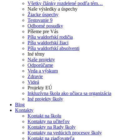
Všetky články rozdelené podľa tém…
Naše výsledky a úspechy
Žiacke úspechy
Testovanie 9
Odborné posudky
Píšeme pre Vás
Píšu waldorfskí rodičia
Píšu waldorfskí žiaci
Píšu waldorfskí absolventi
Iné témy
Naše projekty
Odporúčame
Veda a výskum
Zdravie
Videá
Projekty EÚ
Inkluzívna škola ako učiaca sa organizácia
Iné projekty školy
Blog
Kontakty
Kontakt na školu
Kontakty na učiteľov
Kontakty na Rady školy
Kontakty na vedúcich procesov školy
Kontakt na ziaďovateľa