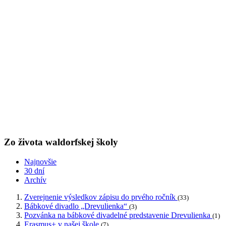
Zo života waldorfskej školy
Najnovšie
30 dní
Archív
Zverejnenie výsledkov zápisu do prvého ročník
(33)
Bábkové divadlo „Drevulienka“
(3)
Pozvánka na bábkové divadelné predstavenie Drevulienka
(1)
Erasmus+ v našej škole
(7)