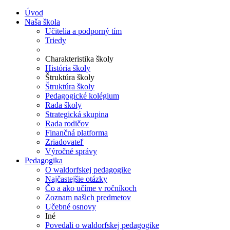
Úvod
Naša škola
Učitelia a podporný tím
Triedy
Charakteristika školy
História školy
Štruktúra školy
Štruktúra školy
Pedagogické kolégium
Rada školy
Strategická skupina
Rada rodičov
Finančná platforma
Zriadovateľ
Výročné správy
Pedagogika
O waldorfskej pedagogike
Najčastejšie otázky
Čo a ako učíme v ročníkoch
Zoznam našich predmetov
Učebné osnovy
Iné
Povedali o waldorfskej pedagogike