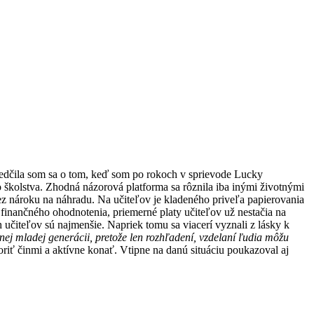
svedčila som sa o tom, keď som po rokoch v sprievode Lucky
 školstva. Zhodná názorová platforma sa rôznila iba inými životnými
z nároku na náhradu. Na učiteľov je kladeného priveľa papierovania
inančného ohodnotenia, priemerné platy učiteľov už nestačia na
učiteľov sú najmenšie. Napriek tomu sa viacerí vyznali z lásky k
ej mladej generácii, pretože len rozhľadení, vzdelaní ľudia môžu
oriť činmi a aktívne konať. Vtipne na danú situáciu poukazoval aj