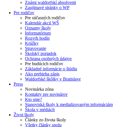
Známi waldorfskí absolventi
Zaujímavé stránky o WP
Pre rodičov
Pre súčasných rodičov
Kalendár akcií WŠ
Oznamy školy
Informatórium
Rozvrh hodín
Krúžky
Stravovanie
Školský poriadok
Ochrana osobných údajov
Pre budúcich rodičov
Základné informácie o štúdiu
Ako prebieha zápis
Waldorfské škôlky v Bratislave
Press
Novinárka zóna
Kontakty pre novinárov
Kto sme?
Stanoviská školy k medializovaným informáciám
Škola v médiách
Život školy
Články zo života školy
Všetky články spolu