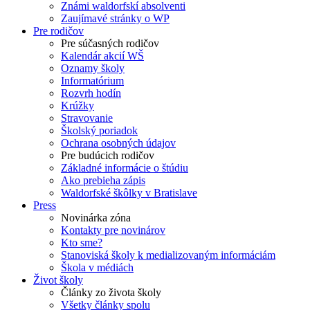
Známi waldorfskí absolventi
Zaujímavé stránky o WP
Pre rodičov
Pre súčasných rodičov
Kalendár akcií WŠ
Oznamy školy
Informatórium
Rozvrh hodín
Krúžky
Stravovanie
Školský poriadok
Ochrana osobných údajov
Pre budúcich rodičov
Základné informácie o štúdiu
Ako prebieha zápis
Waldorfské škôlky v Bratislave
Press
Novinárka zóna
Kontakty pre novinárov
Kto sme?
Stanoviská školy k medializovaným informáciám
Škola v médiách
Život školy
Články zo života školy
Všetky články spolu