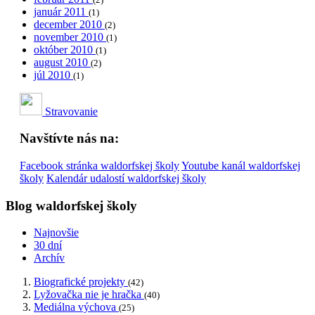
január 2011
(1)
december 2010
(2)
november 2010
(1)
október 2010
(1)
august 2010
(2)
júl 2010
(1)
Stravovanie
Navštívte nás na:
Facebook stránka waldorfskej školy
Youtube kanál waldorfskej
školy
Kalendár udalostí waldorfskej školy
Blog waldorfskej školy
Najnovšie
30 dní
Archív
Biografické projekty
(42)
Lyžovačka nie je hračka
(40)
Mediálna výchova
(25)