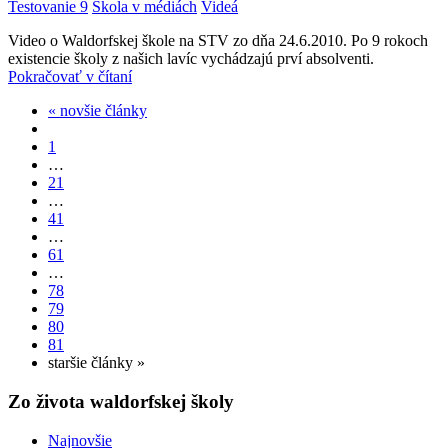
Testovanie 9
Škola v médiách
Videá
Video o Waldorfskej škole na STV zo dňa 24.6.2010. Po 9 rokoch
existencie školy z našich lavíc vychádzajú prví absolventi.
Pokračovať v čítaní
« novšie články
1
…
21
…
41
…
61
…
78
79
80
81
staršie články »
Zo života waldorfskej školy
Najnovšie