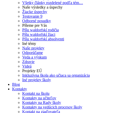
Všetky články rozdelené podľa tém…
Naše výsledky a úspechy
Žiacke úspechy
Testovanie 9
Odborné posudky
Píšeme pre Vás
Píšu waldorfskí rodičia
Píšu waldorfskí žiaci
Píšu waldorfskí absolventi
Iné témy
Naše projekty
Odporúčame
Veda a výskum
Zdravie
Videá
Projekty EÚ
Inkluzívna škola ako učiaca sa organizácia
Iné projekty školy
Blog
Kontakty
Kontakt na školu
Kontakty na učiteľov
Kontakty na Rady školy
Kontakty na vedúcich procesov školy
Kontakt na ziaďovateľa