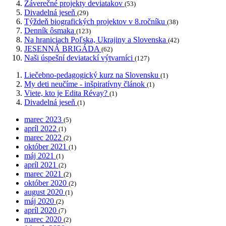
Záverečné projekty deviatakov
(53)
Divadelná jeseň
(29)
Týždeň biografických projektov v 8.ročníku
(38)
Denník ôsmaka
(123)
Na hraniciach Poľska, Ukrajiny a Slovenska
(42)
JESENNÁ BRIGÁDA
(62)
Naši úspešní deviatackí výtvarníci
(127)
Liečebno-pedagogický kurz na Slovensku
(1)
My deti neučíme - inšpiratívny článok
(1)
Viete, kto je Edita Révay?
(1)
Divadelná jeseň
(1)
marec 2023
(5)
apríl 2022
(1)
marec 2022
(2)
október 2021
(1)
máj 2021
(1)
apríl 2021
(2)
marec 2021
(2)
október 2020
(2)
august 2020
(1)
máj 2020
(2)
apríl 2020
(7)
marec 2020
(2)