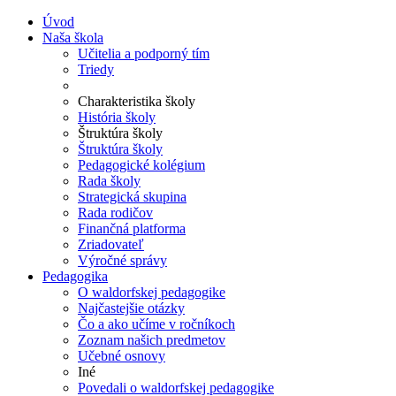
Úvod
Naša škola
Učitelia a podporný tím
Triedy
Charakteristika školy
História školy
Štruktúra školy
Štruktúra školy
Pedagogické kolégium
Rada školy
Strategická skupina
Rada rodičov
Finančná platforma
Zriadovateľ
Výročné správy
Pedagogika
O waldorfskej pedagogike
Najčastejšie otázky
Čo a ako učíme v ročníkoch
Zoznam našich predmetov
Učebné osnovy
Iné
Povedali o waldorfskej pedagogike