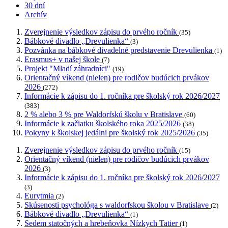
30 dní
Archív
Zverejnenie výsledkov zápisu do prvého ročník
(35)
Bábkové divadlo „Drevulienka“
(3)
Pozvánka na bábkové divadelné predstavenie Drevulienka
(1)
Erasmus+ v našej škole
(7)
Projekt "Mladí záhradníci"
(19)
Orientačný víkend (nielen) pre rodičov budúcich prvákov
2026
(272)
Informácie k zápisu do 1. ročníka pre školský rok 2026/2027
(383)
2 % alebo 3 % pre Waldorfskú školu v Bratislave
(60)
Informácie k začiatku školského roka 2025/2026
(38)
Pokyny k školskej jedálni pre školský rok 2025/2026
(35)
Zverejnenie výsledkov zápisu do prvého ročník
(15)
Orientačný víkend (nielen) pre rodičov budúcich prvákov
2026
(3)
Informácie k zápisu do 1. ročníka pre školský rok 2026/2027
(3)
Eurytmia
(2)
Skúsenosti psychológa s waldorfskou školou v Bratislave
(2)
Bábkové divadlo „Drevulienka“
(1)
Sedem statočných a hrebeňovka Nízkych Tatier
(1)