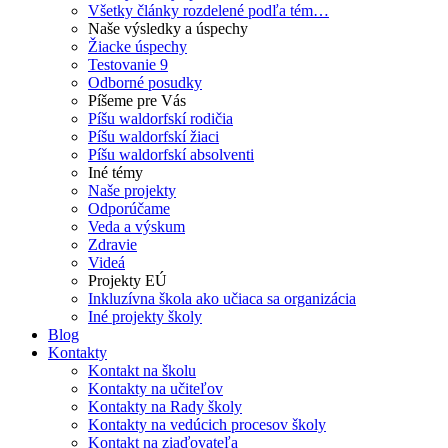
Všetky články rozdelené podľa tém…
Naše výsledky a úspechy
Žiacke úspechy
Testovanie 9
Odborné posudky
Píšeme pre Vás
Píšu waldorfskí rodičia
Píšu waldorfskí žiaci
Píšu waldorfskí absolventi
Iné témy
Naše projekty
Odporúčame
Veda a výskum
Zdravie
Videá
Projekty EÚ
Inkluzívna škola ako učiaca sa organizácia
Iné projekty školy
Blog
Kontakty
Kontakt na školu
Kontakty na učiteľov
Kontakty na Rady školy
Kontakty na vedúcich procesov školy
Kontakt na ziaďovateľa