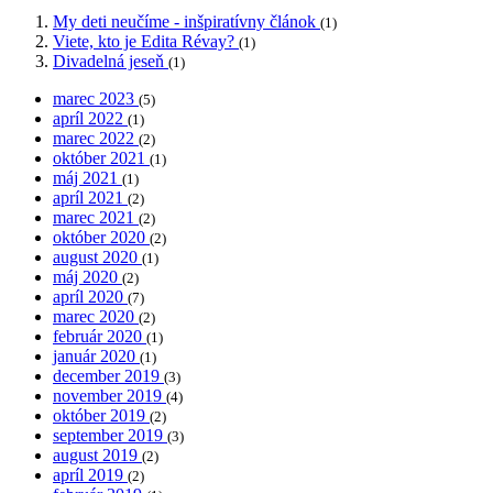
My deti neučíme - inšpiratívny článok
(1)
Viete, kto je Edita Révay?
(1)
Divadelná jeseň
(1)
marec 2023
(5)
apríl 2022
(1)
marec 2022
(2)
október 2021
(1)
máj 2021
(1)
apríl 2021
(2)
marec 2021
(2)
október 2020
(2)
august 2020
(1)
máj 2020
(2)
apríl 2020
(7)
marec 2020
(2)
február 2020
(1)
január 2020
(1)
december 2019
(3)
november 2019
(4)
október 2019
(2)
september 2019
(3)
august 2019
(2)
apríl 2019
(2)