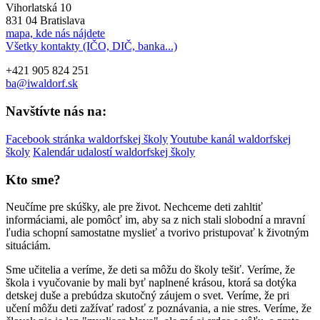
Vihorlatská 10
831 04 Bratislava
mapa, kde nás nájdete
Všetky kontakty (IČO, DIČ, banka...)
+421 905 824 251
ba@iwaldorf.sk
Navštívte nás na:
Facebook stránka waldorfskej školy
Youtube kanál waldorfskej
školy
Kalendár udalostí waldorfskej školy
Kto sme?
Neučíme pre skúšky, ale pre život. Nechceme deti zahltiť
informáciami, ale pomôcť im, aby sa z nich stali slobodní a mravní
ľudia schopní samostatne myslieť a tvorivo pristupovať k životným
situáciám.
Sme učitelia a veríme, že deti sa môžu do školy tešiť. Veríme, že
škola i vyučovanie by mali byť naplnené krásou, ktorá sa dotýka
detskej duše a prebúdza skutočný záujem o svet. Veríme, že pri
učení môžu deti zažívať radosť z poznávania, a nie stres. Veríme, že