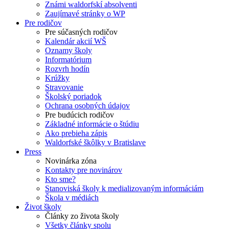
Známi waldorfskí absolventi
Zaujímavé stránky o WP
Pre rodičov
Pre súčasných rodičov
Kalendár akcií WŠ
Oznamy školy
Informatórium
Rozvrh hodín
Krúžky
Stravovanie
Školský poriadok
Ochrana osobných údajov
Pre budúcich rodičov
Základné informácie o štúdiu
Ako prebieha zápis
Waldorfské škôlky v Bratislave
Press
Novinárka zóna
Kontakty pre novinárov
Kto sme?
Stanoviská školy k medializovaným informáciám
Škola v médiách
Život školy
Články zo života školy
Všetky články spolu