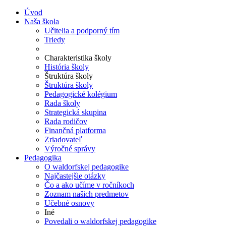
Úvod
Naša škola
Učitelia a podporný tím
Triedy
Charakteristika školy
História školy
Štruktúra školy
Štruktúra školy
Pedagogické kolégium
Rada školy
Strategická skupina
Rada rodičov
Finančná platforma
Zriadovateľ
Výročné správy
Pedagogika
O waldorfskej pedagogike
Najčastejšie otázky
Čo a ako učíme v ročníkoch
Zoznam našich predmetov
Učebné osnovy
Iné
Povedali o waldorfskej pedagogike