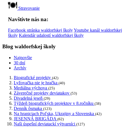
Stravovanie
Navštívte nás na:
Facebook stránka waldorfskej školy
Youtube kanál waldorfskej
školy
Kalendár udalostí waldorfskej školy
Blog waldorfskej školy
Najnovšie
30 dní
Archív
Biografické projekty
(42)
Lyžovačka nie je hračka
(40)
Mediálna výchova
(25)
Záverečné projekty deviatakov
(53)
Divadelná jeseň
(29)
Týždeň biografických projektov v 8.ročníku
(38)
Denník ôsmaka
(123)
Na hraniciach Poľska, Ukrajiny a Slovenska
(42)
JESENNÁ BRIGÁDA
(62)
Naši úspešní deviatackí výtvarníci
(127)