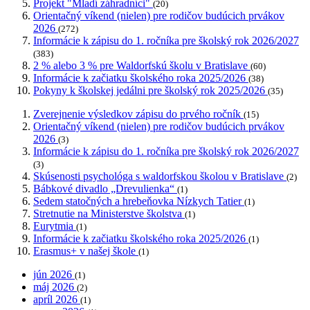
Projekt "Mladí záhradníci"
(20)
Orientačný víkend (nielen) pre rodičov budúcich prvákov
2026
(272)
Informácie k zápisu do 1. ročníka pre školský rok 2026/2027
(383)
2 % alebo 3 % pre Waldorfskú školu v Bratislave
(60)
Informácie k začiatku školského roka 2025/2026
(38)
Pokyny k školskej jedálni pre školský rok 2025/2026
(35)
Zverejnenie výsledkov zápisu do prvého ročník
(15)
Orientačný víkend (nielen) pre rodičov budúcich prvákov
2026
(3)
Informácie k zápisu do 1. ročníka pre školský rok 2026/2027
(3)
Skúsenosti psychológa s waldorfskou školou v Bratislave
(2)
Bábkové divadlo „Drevulienka“
(1)
Sedem statočných a hrebeňovka Nízkych Tatier
(1)
Stretnutie na Ministerstve školstva
(1)
Eurytmia
(1)
Informácie k začiatku školského roka 2025/2026
(1)
Erasmus+ v našej škole
(1)
jún 2026
(1)
máj 2026
(2)
apríl 2026
(1)