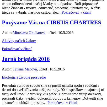
témou odbremenenia našej Matky od odpadov . Boli pripravené
rôzne činnosti - tvorivé, edukačné, pracovné, upratovacie,..Každá
trieda sa vybrala vlastnou cestou, ale…
Pokračovať v čítaní
Pozývame Vás na CIRKUS CHARTRES
Autor:
Miroslava Okuliarová
, učiteľ, 10.5.2016
Aktivity našich žiakov
Pokračovať v čítaní
Jarná brigáda 2016
Autor:
Tatiana Maťová
, učiteľ, 10.5.2016
Ekológia a životné prostredie
Poslednú aprílovú sobotu sme sa pustili učitelia spolu s rodičmi a
deťmi do zveľaďovania našej záhrady. 90 dospelákov a najmenej tri
tucty detí urobili obrovský kus práce. Upravili sme vstup do školy,
prerezali kríky, vypleli, dokončili obrubu z kameňov. Dotvorili sme
a kameňmi obložili priestor…
Pokračovať v čítaní