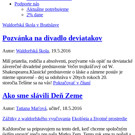
Podporte nás
Aktuálne potrebujeme
2% dane
Waldorfská škola v Bratislave
Pozvánka na divadlo deviatakov
Autor:
Waldorfská škola
, 19.5.2016
Milí priatelia, rodičia a absolventi, pozývame vás opäť na deviatacké
záverečné divadelné predstavenie Večer trojkráľový od W.
Shakespearea.Klasické predstavenie o láske a zámene postáv je
mierne upravené - dej sa odohráva v 20tych rokoch 20.
storočia.Tešíme sa na vás!
Pokračovať v čítaní
Ako sme slávili Deň Zeme
Autor:
Tatiana Maťová
, učiteľ, 18.5.2016
Zážitky z waldorfského vyučovania
Ekológia a životné prostredie
Každoročne sa pripravujem na tento deň, keď chceme spoločným
úsilím spraviť niečo pre našu Matku Zem. Tento rok sme to poňali s