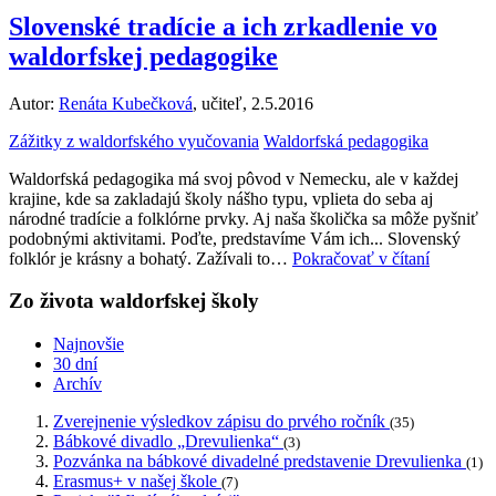
Slovenské tradície a ich zrkadlenie vo
waldorfskej pedagogike
Autor:
Renáta Kubečková
, učiteľ, 2.5.2016
Zážitky z waldorfského vyučovania
Waldorfská pedagogika
Waldorfská pedagogika má svoj pôvod v Nemecku, ale v každej
krajine, kde sa zakladajú školy nášho typu, vplieta do seba aj
národné tradície a folklórne prvky. Aj naša školička sa môže pyšniť
podobnými aktivitami. Poďte, predstavíme Vám ich... Slovenský
folklór je krásny a bohatý. Zažívali to…
Pokračovať v čítaní
Zo života waldorfskej školy
Najnovšie
30 dní
Archív
Zverejnenie výsledkov zápisu do prvého ročník
(35)
Bábkové divadlo „Drevulienka“
(3)
Pozvánka na bábkové divadelné predstavenie Drevulienka
(1)
Erasmus+ v našej škole
(7)