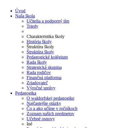
Úvod
Naša škola
Učitelia a podporný tím
Triedy
Charakteristika školy
História školy
Štruktúra školy
Štruktúra školy
Pedagogické kolégium
Rada školy
Strategická skupina
Rada rodičov
Finančná platforma
Zriadovateľ
Výročné správy
Pedagogika
O waldorfskej pedagogike
Najčastejšie otázky
Čo a ako učíme v ročníkoch
Zoznam našich predmetov
Učebné osnovy
Iné