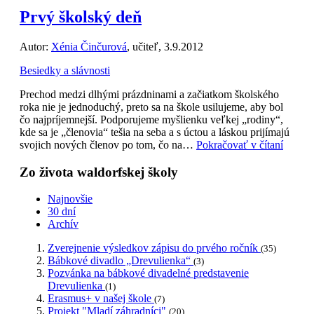
Prvý školský deň
Autor:
Xénia Činčurová
, učiteľ, 3.9.2012
Besiedky a slávnosti
Prechod medzi dlhými prázdninami a začiatkom školského
roka nie je jednoduchý, preto sa na škole usilujeme, aby bol
čo najpríjemnejší. Podporujeme myšlienku veľkej „rodiny“,
kde sa je „členovia“ tešia na seba a s úctou a láskou prijímajú
svojich nových členov po tom, čo na…
Pokračovať v čítaní
Zo života waldorfskej školy
Najnovšie
30 dní
Archív
Zverejnenie výsledkov zápisu do prvého ročník
(35)
Bábkové divadlo „Drevulienka“
(3)
Pozvánka na bábkové divadelné predstavenie
Drevulienka
(1)
Erasmus+ v našej škole
(7)
Projekt "Mladí záhradníci"
(20)