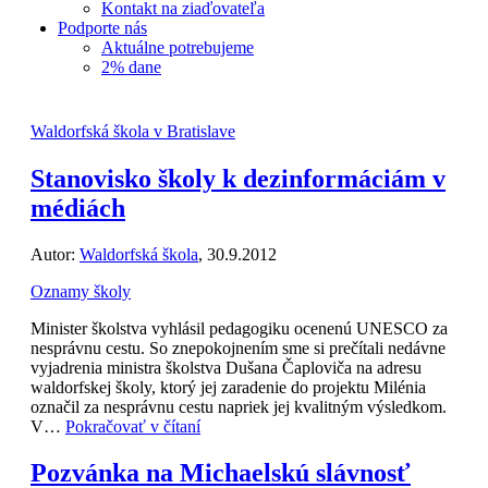
Kontakt na ziaďovateľa
Podporte nás
Aktuálne potrebujeme
2% dane
Waldorfská škola v Bratislave
Stanovisko školy k dezinformáciám v
médiách
Autor:
Waldorfská škola
, 30.9.2012
Oznamy školy
Minister školstva vyhlásil pedagogiku ocenenú UNESCO za
nesprávnu cestu. So znepokojnením sme si prečítali nedávne
vyjadrenia ministra školstva Dušana Čaploviča na adresu
waldorfskej školy, ktorý jej zaradenie do projektu Milénia
označil za nesprávnu cestu napriek jej kvalitným výsledkom.
V…
Pokračovať v čítaní
Pozvánka na Michaelskú slávnosť