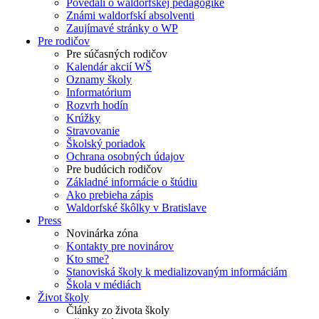
Povedali o waldorfskej pedagogike
Známi waldorfskí absolventi
Zaujímavé stránky o WP
Pre rodičov
Pre súčasných rodičov
Kalendár akcií WŠ
Oznamy školy
Informatórium
Rozvrh hodín
Krúžky
Stravovanie
Školský poriadok
Ochrana osobných údajov
Pre budúcich rodičov
Základné informácie o štúdiu
Ako prebieha zápis
Waldorfské škôlky v Bratislave
Press
Novinárka zóna
Kontakty pre novinárov
Kto sme?
Stanoviská školy k medializovaným informáciám
Škola v médiách
Život školy
Články zo života školy