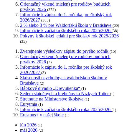
Orientačný víkend (nielen) pre rodičov budúcich
prvákov 2026
(272)
Informácie k zápisu do 1. ročníka pre školský rok
2026/2027
(383)
2 % alebo 3 % pre Waldorfskú školu v Bratislave
(60)
Informácie k začiatku školského roka 2025/2026
(38)
Pokyny k školskej jedálni pre školský rok 2025/2026
(35)
Zverejnenie výsledkov zápisu do prvého ročník
(15)
Orientačný víkend (nielen) pre rodičov budúcich
prvákov 2026
(3)
Informácie k zápisu do 1. ročníka pre školský rok
2026/2027
(3)
Skúsenosti psychológa s waldorfskou školou v
Bratislave
(2)
Bábkové divadlo „Drevulienka“
(1)
Sedem statočných a hrebeňovka Nízkych Tatier
(1)
Stretnutie na Ministerstve školstva
(1)
Eurytmia
(1)
Informácie k začiatku školského roka 2025/2026
(1)
Erasmus+ v našej škole
(1)
jún 2026
(1)
máj 2026
(2)