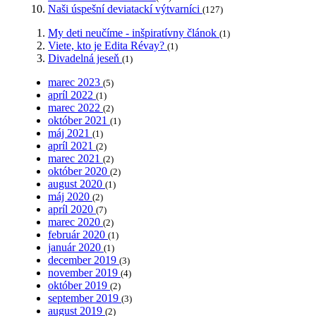
Naši úspešní deviatackí výtvarníci
(127)
My deti neučíme - inšpiratívny článok
(1)
Viete, kto je Edita Révay?
(1)
Divadelná jeseň
(1)
marec 2023
(5)
apríl 2022
(1)
marec 2022
(2)
október 2021
(1)
máj 2021
(1)
apríl 2021
(2)
marec 2021
(2)
október 2020
(2)
august 2020
(1)
máj 2020
(2)
apríl 2020
(7)
marec 2020
(2)
február 2020
(1)
január 2020
(1)
december 2019
(3)
november 2019
(4)
október 2019
(2)
september 2019
(3)
august 2019
(2)