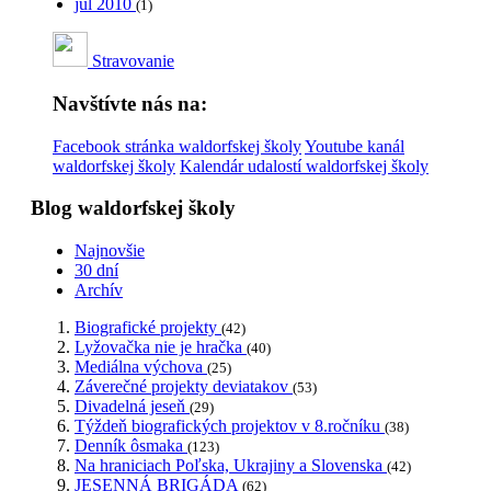
júl 2010
(1)
Stravovanie
Navštívte nás na:
Facebook stránka waldorfskej školy
Youtube kanál
waldorfskej školy
Kalendár udalostí waldorfskej školy
Blog waldorfskej školy
Najnovšie
30 dní
Archív
Biografické projekty
(42)
Lyžovačka nie je hračka
(40)
Mediálna výchova
(25)
Záverečné projekty deviatakov
(53)
Divadelná jeseň
(29)
Týždeň biografických projektov v 8.ročníku
(38)
Denník ôsmaka
(123)
Na hraniciach Poľska, Ukrajiny a Slovenska
(42)
JESENNÁ BRIGÁDA
(62)