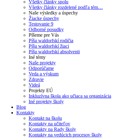
Všetky články spolu
Všetky články rozdelené podľa tém…
Naše výsledky a úspechy
Žiacke úspechy
Testovanie 9
Odborné posudky
Píšeme pre Vás
Píšu waldorfskí rodičia
Píšu waldorfskí žiaci
Píšu waldorfskí absolventi
Iné témy
Naše projekty
Odporúčame
Veda a výskum
Zdravie
Videá
Projekty EÚ
Inkluzívna škola ako učiaca sa organizácia
Iné projekty školy
Blog
Kontakty
Kontakt na školu
Kontakty na učiteľov
Kontakty na Rady školy
Kontakty na vedúcich procesov školy