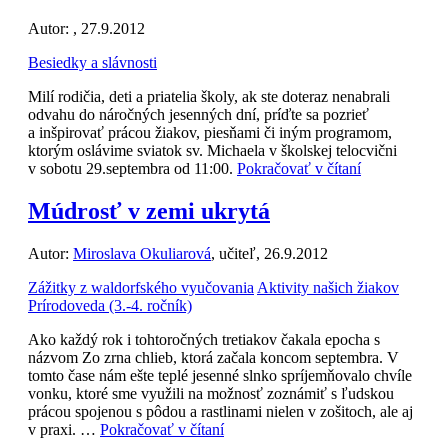
Autor:
, 27.9.2012
Besiedky a slávnosti
Milí rodičia, deti a priatelia školy, ak ste doteraz nenabrali
odvahu do náročných jesenných dní, príďte sa pozrieť
a inšpirovať prácou žiakov, piesňami či iným programom,
ktorým oslávime sviatok sv. Michaela v školskej telocvični
v sobotu 29.septembra od 11:00.
Pokračovať v čítaní
Múdrosť v zemi ukrytá
Autor:
Miroslava Okuliarová
, učiteľ, 26.9.2012
Zážitky z waldorfského vyučovania
Aktivity našich žiakov
Prírodoveda (3.-4. ročník)
Ako každý rok i tohtoročných tretiakov čakala epocha s
názvom Zo zrna chlieb, ktorá začala koncom septembra. V
tomto čase nám ešte teplé jesenné slnko spríjemňovalo chvíle
vonku, ktoré sme využili na možnosť zoznámiť s ľudskou
prácou spojenou s pôdou a rastlinami nielen v zošitoch, ale aj
v praxi. …
Pokračovať v čítaní