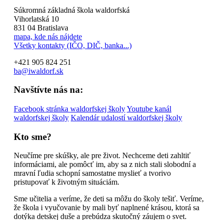
Súkromná základná škola waldorfská
Vihorlatská 10
831 04 Bratislava
mapa, kde nás nájdete
Všetky kontakty (IČO, DIČ, banka...)
+421 905 824 251
ba@iwaldorf.sk
Navštívte nás na:
Facebook stránka waldorfskej školy
Youtube kanál
waldorfskej školy
Kalendár udalostí waldorfskej školy
Kto sme?
Neučíme pre skúšky, ale pre život. Nechceme deti zahltiť
informáciami, ale pomôcť im, aby sa z nich stali slobodní a
mravní ľudia schopní samostatne myslieť a tvorivo
pristupovať k životným situáciám.
Sme učitelia a veríme, že deti sa môžu do školy tešiť. Veríme,
že škola i vyučovanie by mali byť naplnené krásou, ktorá sa
dotýka detskej duše a prebúdza skutočný záujem o svet.