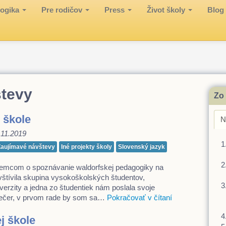
ogika
Pre rodičov
Press
Život školy
Blog
števy
Zo 
 škole
N
5.11.2019
Zaujímavé návštevy
Iné projekty školy
Slovenský jazyk
ujemcom o spoznávanie waldorfskej pedagogiky na
vštívila skupina vysokoškolských študentov,
iverzity a jedna zo študentiek nám poslala svoje
 večer, v prvom rade by som sa…
Pokračovať v čítaní
j škole