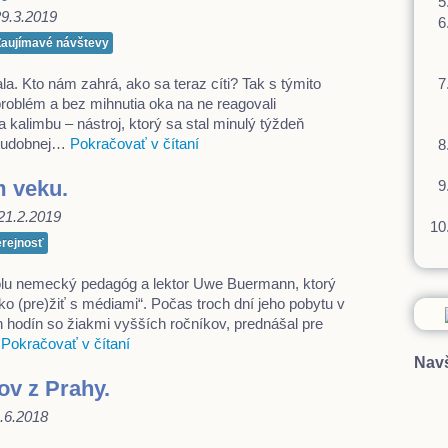
 29.3.2019
Zaujímavé návštevy
la. Kto nám zahrá, ako sa teraz cíti? Tak s týmito
problém a bez mihnutia oka na ne reagovali
 kalimbu – nástroj, ktorý sa stal minulý týždeň
 hudobnej…
Pokračovať v čítaní
 veku.
, 21.2.2019
erejnosť
olu nemecký pedagóg a lektor Uwe Buermann, ktorý
ko (pre)žiť s médiami“. Počas troch dní jeho pobytu v
h hodín so žiakmi vyšších ročníkov, prednášal pre
…
Pokračovať v čítaní
Navš
ov z Prahy.
 4.6.2018