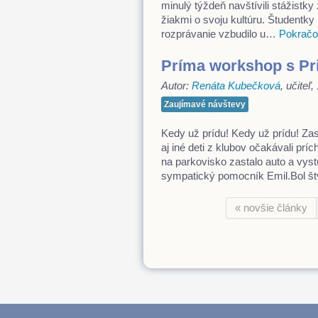
minulý týždeň navštívili stážistky
žiakmi o svoju kultúru. Študentky 
rozprávanie vzbudilo u…
Pokračov
Príma workshop s P
Autor:
Renáta Kubečková
, učiteľ
Zaujímavé návštevy
Kedy už prídu! Kedy už prídu! Zas
aj iné deti z klubov očakávali pr
na parkovisko zastalo auto a vystú
sympatický pomocník Emil.Bol š
« novšie články