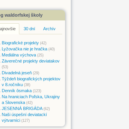
g waldorfskej školy
ajnovšie
30 dní
Archív
Biografické projekty
(42)
Lyžovačka nie je hračka
(40)
Mediálna výchova
(25)
Záverečné projekty deviatakov
(53)
Divadelná jeseň
(29)
Týždeň biografických projektov
v 8.ročníku
(38)
Denník ôsmaka
(123)
Na hraniciach Poľska, Ukrajiny
a Slovenska
(42)
JESENNÁ BRIGÁDA
(62)
Naši úspešní deviatackí
výtvarníci
(127)