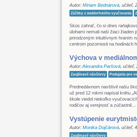
Autor:
Miriam Bednárová
, učiteľ,
Zážitky z waldorfského vyučovania
Skús zahrať, čo si dnes raňajkova
úlohami nemali naši žiaci žiaden 
prirodzeným intuitívnym hraním na
centrom pozornosti na hodinách
Výchova v mediálnom
Autor:
Alexandra Paršová
, učiteľ
Zaujímavé návštevy
Podujatia pre v
Prednedávnom navštívil našu šk
už pred 12 rokmi napísal knihu „A
škole viedol niekoľko vyučovacíc
rodičov aj verejnosť a zúčastnil
Vystúpenie eurytmist
Autor:
Monika Dojčárová
, učiteľ,
Zaujímavé návštevy