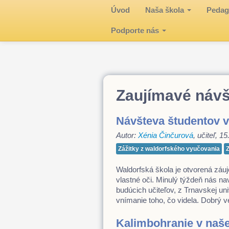
Úvod
Naša škola
Pedag
Podporte nás
Zaujímavé náv
Návšteva študentov v
Autor:
Xénia Činčurová
, učiteľ, 1
Zážitky z waldorfského vyučovania
Waldorfská škola je otvorená zá
vlastné oči. Minulý týždeň nás na
budúcich učiteľov, z Trnavskej un
vnímanie toho, čo videla. Dobrý
Kalimbohranie v naše