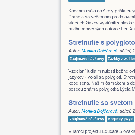
Koncom mája do školy prišla eur
Prahe a vo večernom predstavení
starších žiakov vystúpili s hlásk
hudbu moderných autorov Leri 
Stretnutie s polyglot
Autor:
Monika Dojčárová
, učiteľ,
Zaujímavé návštevy
Zážitky z wald
Vzdelaní ľudia minulosti bežne ov
jazykov - volali sa polygloti. Stre
kope sena. Našim ôsmakom a devi
besedu známa polyglotka Lýdia
Stretnutie so svetom 
Autor:
Monika Dojčárová
, učiteľ,
Zaujímavé návštevy
Anglický jazyk
V rámci projektu Educate Slovak