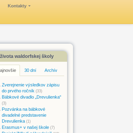
Kontakty
Waldorfská škola v Br
života waldorfskej školy
ajnovšie
30 dní
Archív
Zverejnenie výsledkov zápisu
do prvého ročník
(33)
Bábkové divadlo „Drevulienka“
(3)
Pozvánka na bábkové
divadelné predstavenie
Drevulienka
(1)
Erasmus+ v našej škole
(7)