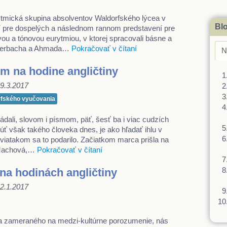
ytmická skupina absolventov Waldorfského lýcea v
Blo
 pre dospelých a následnom rannom predstavení pre
ovou a tónovou eurytmiou, v ktorej spracovali básne a
Auerbacha a Ahmada…
Pokračovať v čítaní
N
om na hodine angličtiny
 19.3.2017
orfského vyučovania
ládali, slovom i písmom, päť, šesť ba i viac cudzích
tnúť však takého človeka dnes, je ako hľadať ihlu v
atakom sa to podarilo. Začiatkom marca prišla na
 Machová,…
Pokračovať v čítaní
na hodinách angličtiny
 22.1.2017
ia zameraného na medzi-kultúrne porozumenie, nás